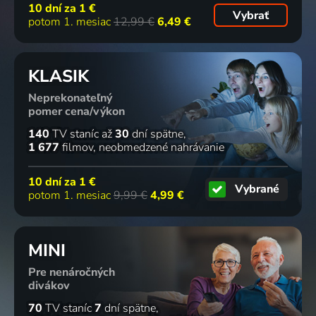
10 dní za
1 €
Vybrať
potom 1. mesiac
12,99 €
6,49 €
KLASIK
Neprekonateľný
pomer cena/výkon
140
TV staníc
až
30
dní spätne
1 677
filmov
neobmedzené nahrávanie
10 dní za
1 €
Vybrané
potom 1. mesiac
9,99 €
4,99 €
MINI
Pre nenáročných
divákov
70
TV staníc
7
dní spätne