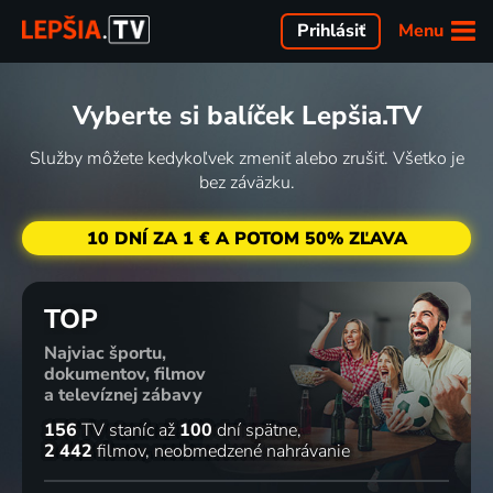
Menu
Prihlásiť
Vyberte si balíček Lepšia.TV
Služby môžete kedykoľvek zmeniť alebo zrušiť. Všetko je
bez záväzku.
10 DNÍ ZA 1 € A POTOM 50% ZĽAVA
TOP
Najviac športu,
dokumentov, filmov
a televíznej zábavy
156
TV staníc
až
100
dní spätne
2 442
filmov
neobmedzené nahrávanie