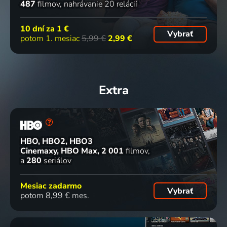
487
filmov
nahrávanie 20 relácií
10 dní za
1 €
Vybrať
potom 1. mesiac
5,99 €
2,99 €
Extra
HBO, HBO2, HBO3
Cinemaxy, HBO Max
2 001
filmov
a
280
seriálov
Mesiac zadarmo
Vybrať
potom 8,99 € mes.