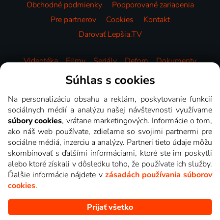
Obchodné podmienky
Podporované zariadenia
Pre partnerov
Cookies
Kontakt
Darovať Lepšia.TV
Videotéka
Filmy
Seriály
Deťom
Dokumenty
Zábava
Šport
Správy
Hudba
HBO
Súhlas s cookies
Na personalizáciu obsahu a reklám, poskytovanie funkcií
sociálnych médií a analýzu našej návštevnosti využívame
súbory cookies
, vrátane marketingových. Informácie o tom,
ako náš web používate, zdieľame so svojimi partnermi pre
sociálne médiá, inzerciu a analýzy. Partneri tieto údaje môžu
skombinovať s ďalšími informáciami, ktoré ste im poskytli
alebo ktoré získali v dôsledku toho, že používate ich služby.
Ďalšie informácie nájdete v
zásadách používania súborov
cookies
.
Prijať všetko
Copyright © goNET s.r.o. Na tomto webe sú zobrazované obrázky
z relácií TV staníc, ktoré môžete sledovať v Lepšia.TV.