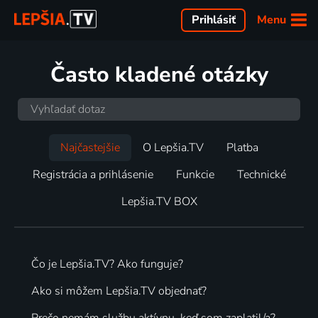
Menu
Prihlásiť
Často kladené otázky
Najčastejšie
O Lepšia.TV
Platba
Registrácia a prihlásenie
Funkcie
Technické
Lepšia.TV BOX
Čo je Lepšia.TV? Ako funguje?
Ako si môžem Lepšia.TV objednať?
Prečo nemám službu aktívnu, keď som zaplatil/a?