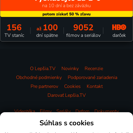
na 10 dní a bez záväzku
156
100
9052
až
darček
TV staníc
dní spätne
filmov a seriálov
O Lepšia.TV
Novinky
Recenzie
Obchodné podmienky
Podporované zariadenia
Pre partnerov
Cookies
Kontakt
Darovať Lepšia.TV
Videotéka
Filmy
Seriály
Deťom
Dokumenty
Zábava
Šport
Správy
Hudba
HBO
Súhlas s cookies