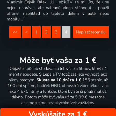
Vladimír Cejvik Bílek: „U Lepší.TV se mi líbí, že umí
nejen nahrávat, ale nahrané video stáhnout a použít
offline, například do tabletu dětem v autě, nebo
mobilu...“
<<
<
1
2
3
4
Napísať recenziu
Môže byť vaša za 1 €
Objavte spôsob sledovania televízie a filmov, ktorý už
meniť nebudete. S Lepšia.TV totiž zažijete voľnosť, ako
nikdy predtým.
Skúste na 10 dní za 1 €
156 staníc, až
100 dní spätne, balíček HBO, obrovskú videotéku s viac
ako 4 670 filmy a funkcie, ktoré by ste si priali mať už
dávno. Potom môže byť vaša už za 5,99 € mesačne
a samozrejme bez akýchkoľvek záväzkov.
Vyskúšajte za 1 €