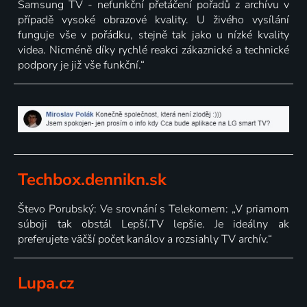
Samsung TV - nefunkční přetáčení pořadů z archívu v
případě vysoké obrazové kvality. U živého vysílání
funguje vše v pořádku, stejně tak jako u nízké kvality
videa. Nicméně díky rychlé reakci zákaznické a technické
podpory je již vše funkční.“
Techbox.dennikn.sk
Števo Porubský: Ve srovnání s Telekomem: „V priamom
súboji tak obstál Lepší.TV lepšie. Je ideálny ak
preferujete väčší počet kanálov a rozsiahly TV archív.“
Lupa.cz