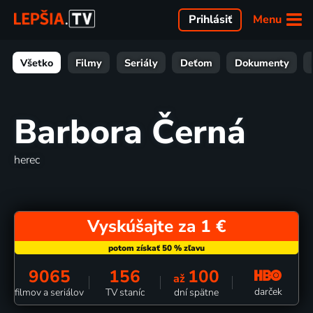
Menu
Prihlásiť
Všetko
Filmy
Seriály
Deťom
Dokumenty
Barbora Černá
herec
Vyskúšajte za 1 €
9065
156
100
až
darček
filmov a seriálov
TV staníc
dní spätne