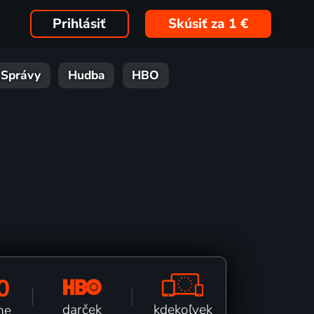
Prihlásiť
Skúsiť za 1 €
Správy
Hudba
HBO
0
kdekoľvek
darček
ne