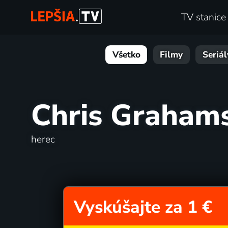
TV stanice
Všetko
Filmy
Seriál
Chris Graham
herec
Vyskúšajte za 1 €