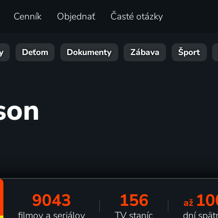
Cenník
Objednať
Časté otázky
y
Deťom
Dokumenty
Zábava
Šport
son
9043
156
10
až
filmov a seriálov
TV staníc
dní spät