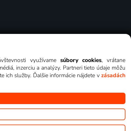
erov
Cookies
Kontakt
Darovať Lepšia.TV
návštevnosti využívame
súbory cookies
, vrátane
diá, inzerciu a analýzy. Partneri tieto údaje môžu
te ich služby. Ďalšie informácie nájdete v
zásadách
ete sledovať v Lepšia.TV.