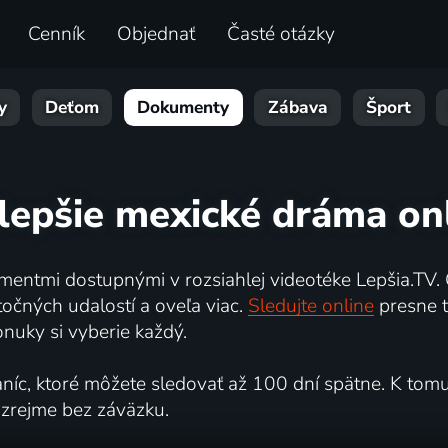
Cenník
Objednať
Časté otázky
y
Deťom
Dokumenty
Zábava
Šport
lepšie mexické dráma on
mentmi dostupnými v rozsiahlej videotéke Lepšia.TV. 
utočných udalostí a oveľa viac.
Sledujte online
presne t
nuky si vyberie každý.
c, ktoré môžete sledovať až 100 dní spätne. K tomu 
ozrejme bez záväzku.