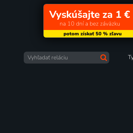
Vyskúšajte za 1 €
na 10 dní a bez záväzku
T