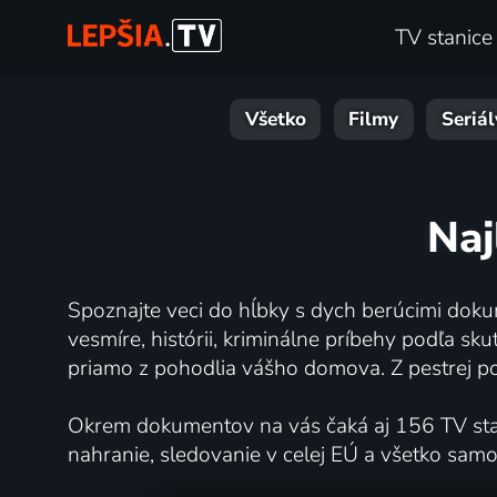
TV stanice
Všetko
Filmy
Seriál
Naj
Spoznajte veci do hĺbky s dych berúcimi doku
vesmíre, histórii, kriminálne príbehy podľa sk
priamo z pohodlia vášho domova. Z pestrej po
Okrem dokumentov na vás čaká aj 156 TV staní
nahranie, sledovanie v celej EÚ a všetko sam