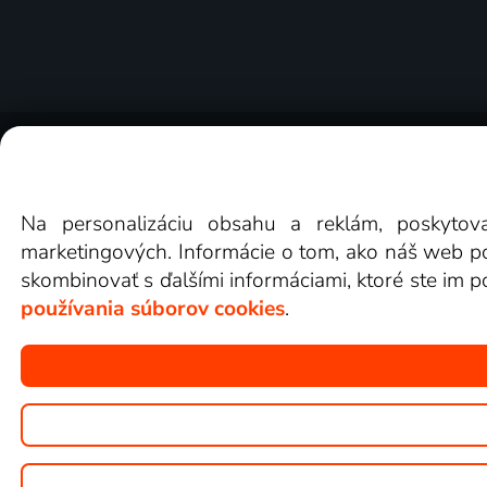
O Lepšia.TV
Novinky
Recenzie
Obchodn
Na personalizáciu obsahu a reklám, poskytov
marketingových. Informácie o tom, ako náš web pou
skombinovať s ďalšími informáciami, ktoré ste im po
používania súborov cookies
.
Copyright © goNET s.r.o.