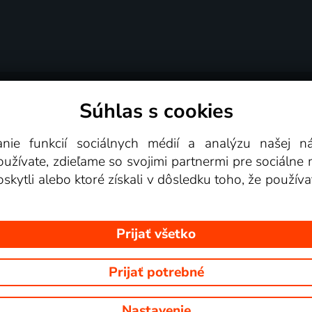
Súhlas s cookies
é podmienky
Podporované zariadenia
Pre partn
anie funkcií sociálnych médií a analýzu našej 
žívate, zdieľame so svojimi partnermi pre sociálne mé
Videotéka
skytli alebo ktoré získali v dôsledku toho, že používa
Prijať všetko
Prijať potrebné
 Na tomto webe sú zobrazované obrázky z relácií TV staníc, ktoré môž
Nastavenie