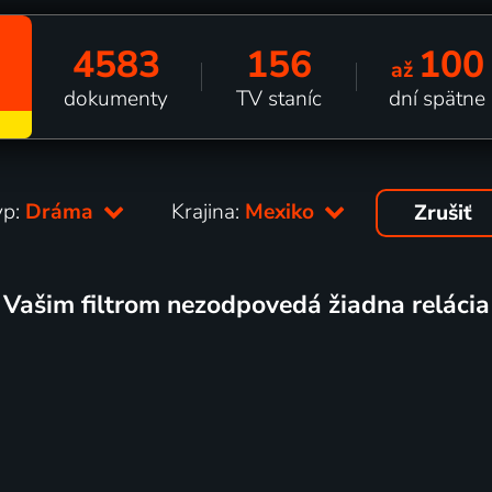
4583
156
100
až
dokumenty
TV staníc
dní spätne
yp:
Dráma
Krajina:
Mexiko
Zrušiť
Vašim filtrom nezodpovedá žiadna relácia