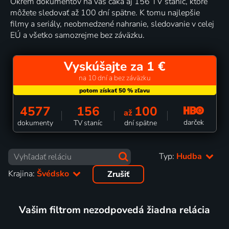
Okrem dokumentov na vás čaká aj 156 TV staníc, ktoré
môžete sledovať až 100 dní spätne. K tomu najlepšie
filmy a seriály, neobmedzené nahranie, sledovanie v celej
EÚ a všetko samozrejme bez záväzku.
Vyskúšajte za 1 €
na 10 dní a bez záväzku
4577
156
100
až
darček
dokumenty
TV staníc
dní spätne
Typ:
Hudba
Krajina:
Švédsko
Zrušiť
Vašim filtrom nezodpovedá žiadna relácia