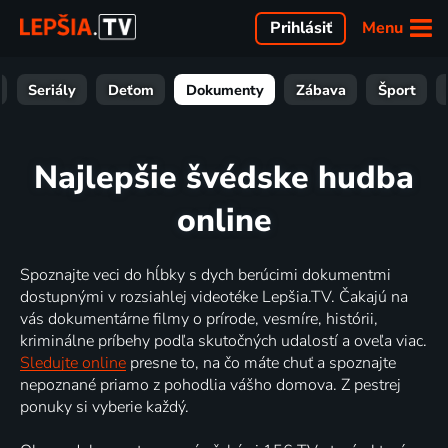
Menu
Prihlásiť
Seriály
Deťom
Dokumenty
Zábava
Šport
Najlepšie švédske hudba
online
Spoznajte veci do hĺbky s dych berúcimi dokumentmi
dostupnými v rozsiahlej videotéke Lepšia.TV. Čakajú na
vás dokumentárne filmy o prírode, vesmíre, histórii,
kriminálne príbehy podľa skutočných udalostí a oveľa viac.
Sledujte online
presne to, na čo máte chuť a spoznajte
nepoznané priamo z pohodlia vášho domova. Z pestrej
ponuky si vyberie každý.