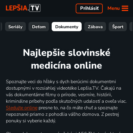
Menu
Prihlásiť
Seriály
Deťom
Dokumenty
Zábava
Šport
Najlepšie slovinské
medicína online
Spoznajte veci do hĺbky s dych berúcimi dokumentmi
dostupnými v rozsiahlej videotéke Lepšia.TV. Čakajú na
vás dokumentárne filmy o prírode, vesmíre, histórii,
kriminálne príbehy podľa skutočných udalostí a oveľa viac.
Sledujte online
presne to, na čo máte chuť a spoznajte
nepoznané priamo z pohodlia vášho domova. Z pestrej
ponuky si vyberie každý.