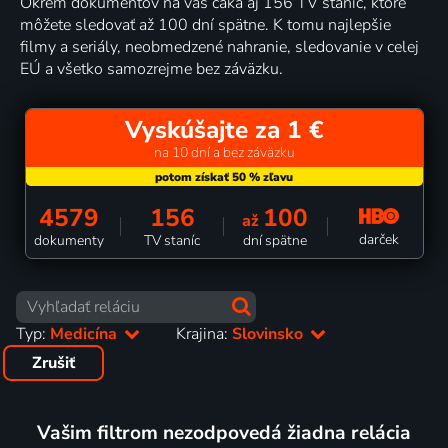
Okrem dokumentov na vás čaká aj 156 TV staníc, ktoré
môžete sledovať až 100 dní spätne. K tomu najlepšie
filmy a seriály, neobmedzené nahranie, sledovanie v celej
EÚ a všetko samozrejme bez záväzku.
Vyskúšajte za 1 €
na 10 dní a bez záväzku
4579
156
100
až
darček
dokumenty
TV staníc
dní spätne
Typ:
Medicína
Krajina:
Slovinsko
Zrušiť
Vašim filtrom nezodpovedá žiadna relácia