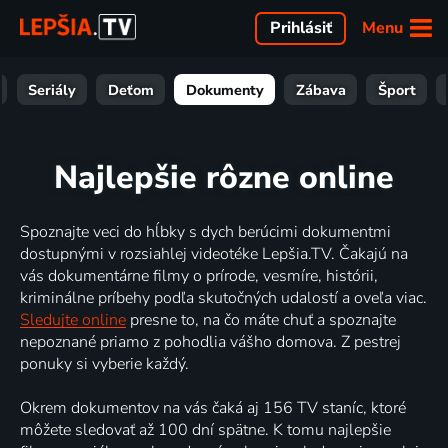
Menu
Prihlásiť
Seriály
Deťom
Dokumenty
Zábava
Šport
Najlepšie rôzne online
Spoznajte veci do hĺbky s dych berúcimi dokumentmi
dostupnými v rozsiahlej videotéke Lepšia.TV. Čakajú na
vás dokumentárne filmy o prírode, vesmíre, histórii,
kriminálne príbehy podľa skutočných udalostí a oveľa viac.
Sledujte online
presne to, na čo máte chuť a spoznajte
nepoznané priamo z pohodlia vášho domova. Z pestrej
ponuky si vyberie každý.
Okrem dokumentov na vás čaká aj 156 TV staníc, ktoré
môžete sledovať až 100 dní spätne. K tomu najlepšie