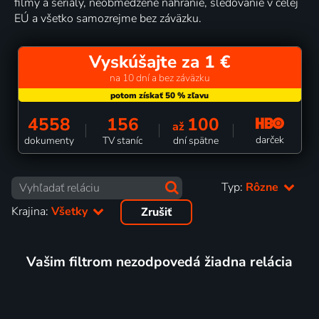
filmy a seriály, neobmedzené nahranie, sledovanie v celej
EÚ a všetko samozrejme bez záväzku.
Vyskúšajte za 1 €
na 10 dní a bez záväzku
4558
156
100
až
darček
dokumenty
TV staníc
dní spätne
Typ:
Rôzne
Krajina:
Všetky
Zrušiť
Vašim filtrom nezodpovedá žiadna relácia