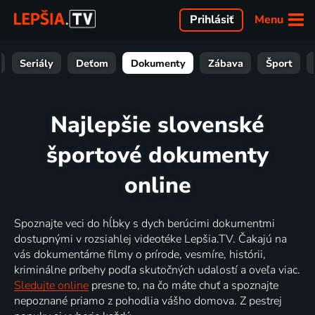
Menu
Prihlásiť
Seriály
Deťom
Dokumenty
Zábava
Šport
Najlepšie slovenské
športové dokumenty
online
Spoznajte veci do hĺbky s dych berúcimi dokumentmi
dostupnými v rozsiahlej videotéke Lepšia.TV. Čakajú na
vás dokumentárne filmy o prírode, vesmíre, histórii,
kriminálne príbehy podľa skutočných udalostí a oveľa viac.
Sledujte online
presne to, na čo máte chuť a spoznajte
nepoznané priamo z pohodlia vášho domova. Z pestrej