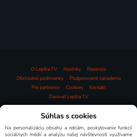
O Lepšia.TV
Novinky
Recenzie
Obchodné podmienky
Podporované zariadenia
Pre partnerov
Cookies
Kontakt
Darovať Lepšia.TV
Videotéka
Súhlas s cookies
Na personalizáciu obsahu a reklám, poskytovanie funkcií
sociálnych médií a analýzu našej návštevnosti využívame