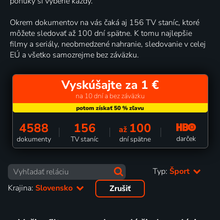
ponuky si vyberie každý.
Okrem dokumentov na vás čaká aj 156 TV staníc, ktoré
môžete sledovať až 100 dní spätne. K tomu najlepšie
filmy a seriály, neobmedzené nahranie, sledovanie v celej
EÚ a všetko samozrejme bez záväzku.
Vyskúšajte za 1 €
na 10 dní a bez záväzku
4588
156
100
až
darček
dokumenty
TV staníc
dní spätne
Typ:
Šport
Krajina:
Slovensko
Zrušiť