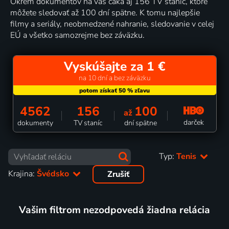
Okrem dokumentov na vás čaká aj 156 TV staníc, ktoré
môžete sledovať až 100 dní spätne. K tomu najlepšie
filmy a seriály, neobmedzené nahranie, sledovanie v celej
EÚ a všetko samozrejme bez záväzku.
Vyskúšajte za 1 €
na 10 dní a bez záväzku
4562
156
100
až
darček
dokumenty
TV staníc
dní spätne
Typ:
Tenis
Krajina:
Švédsko
Zrušiť
Vašim filtrom nezodpovedá žiadna relácia