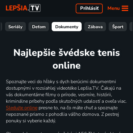
Menu
Prihlásiť
Seriály
Deťom
Dokumenty
Zábava
Šport
Najlepšie švédske tenis
online
Spoznajte veci do hĺbky s dych berúcimi dokumentmi
dostupnými v rozsiahlej videotéke Lepšia.TV. Čakajú na
vás dokumentárne filmy o prírode, vesmíre, histórii,
kriminálne príbehy podľa skutočných udalostí a oveľa viac.
Sledujte online
presne to, na čo máte chuť a spoznajte
nepoznané priamo z pohodlia vášho domova. Z pestrej
ponuky si vyberie každý.