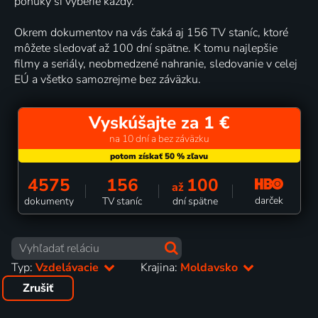
ponuky si vyberie každý.
Okrem dokumentov na vás čaká aj 156 TV staníc, ktoré
môžete sledovať až 100 dní spätne. K tomu najlepšie
filmy a seriály, neobmedzené nahranie, sledovanie v celej
EÚ a všetko samozrejme bez záväzku.
Vyskúšajte za 1 €
na 10 dní a bez záväzku
4575
156
100
až
darček
dokumenty
TV staníc
dní spätne
Typ:
Vzdelávacie
Krajina:
Moldavsko
Zrušiť