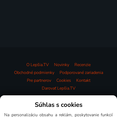
O Lepšia.TV
Novinky
Recenzie
Obchodné podmienky
Podporované zariadenia
Pre partnerov
Cookies
Kontakt
Darovať Lepšia.TV
Videotéka
Súhlas s cookies
Na personalizáciu obsahu a reklám, poskytovanie funkcií