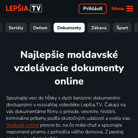
Menu
Prihlásiť
Seriály
Deťom
Dokumenty
Zábava
Šport
Najlepšie moldavské
vzdelávacie dokumenty
online
Spoznajte veci do hĺbky s dych berúcimi dokumentmi
dostupnými v rozsiahlej videotéke Lepšia.TV. Čakajú na
vás dokumentárne filmy o prírode, vesmíre, histórii,
kriminálne príbehy podľa skutočných udalostí a oveľa viac.
Sledujte online
presne to, na čo máte chuť a spoznajte
nepoznané priamo z pohodlia vášho domova. Z pestrej