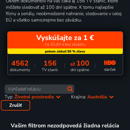
Okrem dokumentov na vás čaká aj 156 TV staníc, ktoré
môžete sledovať až 100 dní spätne. K tomu najlepšie
filmy a seriály, neobmedzené nahranie, sledovanie v celej
EÚ a všetko samozrejme bez záväzku.
Vyskúšajte za 1 €
na 10 dní a bez záväzku
4562
156
100
až
darček
dokumenty
TV staníc
dní spätne
Typ:
Životné prostredie
Krajina:
Austrália
Zrušiť
Vašim filtrom nezodpovedá žiadna relácia