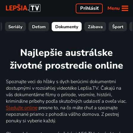
Menu
Prihlásiť
Seriály
Deťom
Dokumenty
Zábava
Šport
Najlepšie austrálske
životné prostredie online
Spoznajte veci do hĺbky s dych berúcimi dokumentmi
dostupnými v rozsiahlej videotéke Lepšia.TV. Čakajú na
vás dokumentárne filmy o prírode, vesmíre, histórii,
kriminálne príbehy podľa skutočných udalostí a oveľa viac.
Sledujte online
presne to, na čo máte chuť a spoznajte
nepoznané priamo z pohodlia vášho domova. Z pestrej
ponuky si vyberie každý.