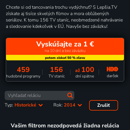
Chcete si od tancovania trochu vydýchnuť? S Lepšia.TV
získate aj tisíce skvelých filmov a mora obľúbených
seriálov. K tomu 156 TV staníc, neobmedzené nahrávanie
a sledovanie kdekoľvek v EÚ. Navyše bez záväzku!
Vyskúšajte za 1 €
na 10 dní a bez záväzku
459
156
100
až
darček
hudobné programy
TV staníc
dní spätne
Typ:
Historické
Rok:
2014
Zrušiť
Vašim filtrom nezodpovedá žiadna relácia