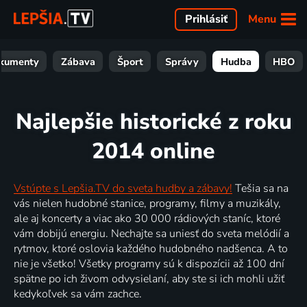
Menu
Prihlásiť
kumenty
Zábava
Šport
Správy
Hudba
HBO
Najlepšie historické z roku
2014 online
Vstúpte s Lepšia.TV do sveta hudby a zábavy!
Tešia sa na
vás nielen hudobné stanice, programy, filmy a muzikály,
ale aj koncerty a viac ako 30 000 rádiových staníc, ktoré
vám dobijú energiu. Nechajte sa uniesť do sveta melódií a
rytmov, ktoré oslovia každého hudobného nadšenca. A to
nie je všetko! Všetky programy sú k dispozícii až 100 dní
spätne po ich živom odvysielaní, aby ste si ich mohli užiť
kedykoľvek sa vám zachce.