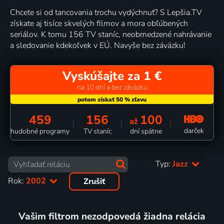
Chcete si od tancovania trochu vydýchnuť? S Lepšia.TV
získate aj tisíce skvelých filmov a mora obľúbených
seriálov. K tomu 156 TV staníc, neobmedzené nahrávanie
a sledovanie kdekoľvek v EÚ. Navyše bez záväzku!
Vyskúšajte za 1 €
na 10 dní a bez záväzku
459
156
100
až
darček
hudobné programy
TV staníc
dní spätne
Typ:
Jazz
Rok:
2002
Zrušiť
Vašim filtrom nezodpovedá žiadna relácia