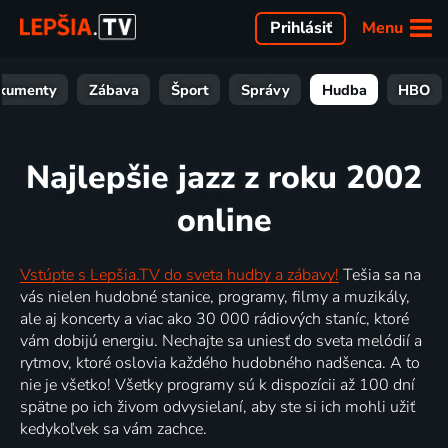
Menu
Prihlásiť
kumenty
Zábava
Šport
Správy
Hudba
HBO
Najlepšie jazz z roku 2002
online
Vstúpte s Lepšia.TV do sveta hudby a zábavy!
Tešia sa na
vás nielen hudobné stanice, programy, filmy a muzikály,
ale aj koncerty a viac ako 30 000 rádiových staníc, ktoré
vám dobijú energiu. Nechajte sa uniesť do sveta melódií a
rytmov, ktoré oslovia každého hudobného nadšenca. A to
nie je všetko! Všetky programy sú k dispozícii až 100 dní
spätne po ich živom odvysielaní, aby ste si ich mohli užiť
kedykoľvek sa vám zachce.