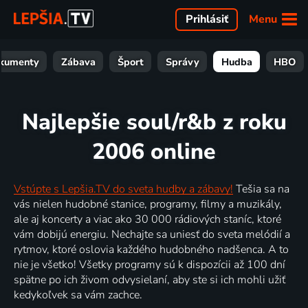
Menu
Prihlásiť
kumenty
Zábava
Šport
Správy
Hudba
HBO
Najlepšie soul/r&b z roku
2006 online
Vstúpte s Lepšia.TV do sveta hudby a zábavy!
Tešia sa na
vás nielen hudobné stanice, programy, filmy a muzikály,
ale aj koncerty a viac ako 30 000 rádiových staníc, ktoré
vám dobijú energiu. Nechajte sa uniesť do sveta melódií a
rytmov, ktoré oslovia každého hudobného nadšenca. A to
nie je všetko! Všetky programy sú k dispozícii až 100 dní
spätne po ich živom odvysielaní, aby ste si ich mohli užiť
kedykoľvek sa vám zachce.