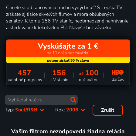
Chcete si od tancovania trochu vydýchnuť? S Lepšia.TV
získate aj tisíce skvelých filmov a mora obľúbených
seriálov. K tomu 156 TV staníc, neobmedzené nahrávanie
a sledovanie kdekoľvek v EÚ. Navyše bez záväzku!
Vyskúšajte za 1 €
na 10 dní a bez záväzku
457
156
100
až
darček
hudobné programy
TV staníc
dní spätne
Typ:
Soul/R&B
Rok:
2006
Zrušiť
Vašim filtrom nezodpovedá žiadna relácia