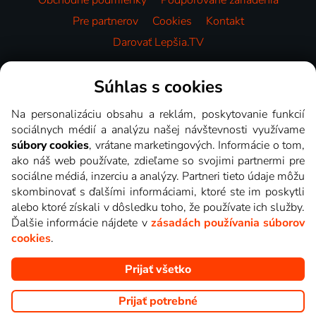
Obchodné podmienky
Podporované zariadenia
Pre partnerov
Cookies
Kontakt
Darovať Lepšia.TV
Videotéka
Súhlas s cookies
Na personalizáciu obsahu a reklám, poskytovanie funkcií
sociálnych médií a analýzu našej návštevnosti využívame
súbory cookies
, vrátane marketingových. Informácie o tom,
ako náš web používate, zdieľame so svojimi partnermi pre
sociálne médiá, inzerciu a analýzy. Partneri tieto údaje môžu
skombinovať s ďalšími informáciami, ktoré ste im poskytli
alebo ktoré získali v dôsledku toho, že používate ich služby.
Ďalšie informácie nájdete v
zásadách používania súborov
cookies
.
Prijať všetko
Copyright © goNET s.r.o. Na tomto webe sú zobrazované obrázky
z relácií TV staníc, ktoré môžete sledovať v Lepšia.TV.
Prijať potrebné