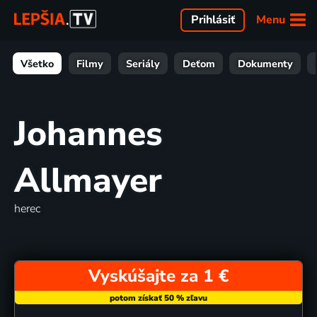
Menu
Prihlásiť
Všetko
Filmy
Seriály
Deťom
Dokumenty
Johannes
Allmayer
herec
Vyskúšajte za 1 €