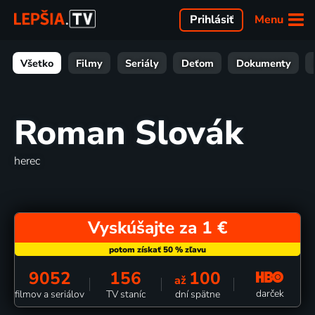
Menu
Prihlásiť
Všetko
Filmy
Seriály
Deťom
Dokumenty
Roman Slovák
herec
Vyskúšajte za 1 €
9052
156
100
až
darček
filmov a seriálov
TV staníc
dní spätne