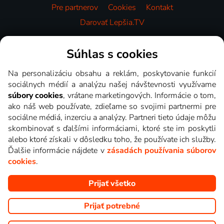
Pre partnerov
Cookies
Kontakt
Darovať Lepšia.TV
Videotéka
Súhlas s cookies
Na personalizáciu obsahu a reklám, poskytovanie funkcií
sociálnych médií a analýzu našej návštevnosti využívame
súbory cookies
, vrátane marketingových. Informácie o tom,
ako náš web používate, zdieľame so svojimi partnermi pre
sociálne médiá, inzerciu a analýzy. Partneri tieto údaje môžu
skombinovať s ďalšími informáciami, ktoré ste im poskytli
alebo ktoré získali v dôsledku toho, že používate ich služby.
Ďalšie informácie nájdete v
zásadách používania súborov
cookies
.
Prijať všetko
Copyright © goNET s.r.o. Na tomto webe sú zobrazované obrázky
z relácií TV staníc, ktoré môžete sledovať v Lepšia.TV.
Prijať potrebné