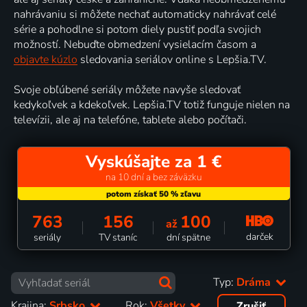
nahrávaniu si môžete nechať automaticky nahrávať celé
série a pohodlne si potom diely pustiť podľa svojich
možností. Nebuďte obmedzení vysielacím časom a
objavte kúzlo
sledovania seriálov online s Lepšia.TV.
Svoje obľúbené seriály môžete navyše sledovať
kedykoľvek a kdekoľvek. Lepšia.TV totiž funguje nielen na
televízii, ale aj na telefóne, tablete alebo počítači.
Vyskúšajte za 1 €
na 10 dní a bez záväzku
763
156
100
až
darček
seriály
TV staníc
dní spätne
Typ:
Dráma
Krajina:
Srbsko
Rok:
Všetky
Zrušiť