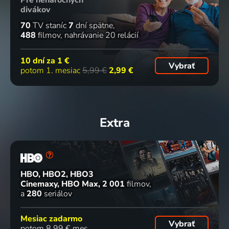
divákov
70
TV staníc
7
dní spätne
488
filmov
nahrávanie 20 relácií
10 dní za
1 €
Vybrať
potom 1. mesiac
5,99 €
2,99 €
Extra
HBO, HBO2, HBO3
Cinemaxy, HBO Max
2 001
filmov
a
280
seriálov
Mesiac zadarmo
Vybrať
potom 8,99 € mes.