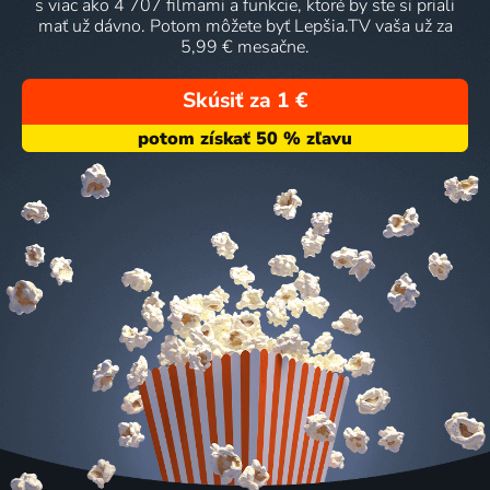
s viac ako 4 707 filmami a funkcie, ktoré by ste si priali
mať už dávno. Potom môžete byť Lepšia.TV vaša už za
5,99 € mesačne.
Skúsiť za 1 €