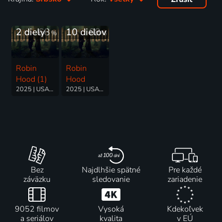
2 diely
68
10 dielov
68
%
%
Robin
Robin
Hood (1)
Hood
2025 | USA, Srbsko | Dobrodružný, Dráma
2025 | USA, Srbsko | Dobrodružný, Dráma
Bez
Najdlhšie spätné
Pre každé
záväzku
sledovanie
zariadenie
9052 filmov
Vysoká
Kdekoľvek
a seriálov
kvalita
v EÚ