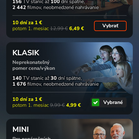
156
TV staníc
až
100
dní spätne
2 442
filmov
neobmedzené nahrávanie
10 dní za
1 €
Vybrať
potom 1. mesiac
12,99 €
6,49 €
KLASIK
Neprekonateľný
pomer cena/výkon
140
TV staníc
až
30
dní spätne
1 676
filmov
neobmedzené nahrávanie
10 dní za
1 €
Vybrané
potom 1. mesiac
9,99 €
4,99 €
MINI
Pre nenáročných