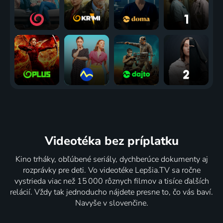
Videotéka
bez príplatku
Kino trháky, obľúbené seriály, dychberúce dokumenty aj
rozprávky pre deti. Vo videotéke Lepšia.TV sa ročne
vystrieda viac než 15 000 rôznych filmov a tisíce ďalších
relácií. Vždy tak jednoducho nájdete presne to, čo vás baví.
Navyše v slovenčine.