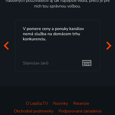
nadšených používateľov aj tak najlepšie vedia, prečo je pre
nich tou správnou voľbou.
V pomere ceny a ponuky kanálov
nemá služba na domácom trhu
konkurenciu.
Stanislav Janů
O Lepšia.TV
Novinky
Recenzie
Obchodné podmienky
Podporované zariadenia