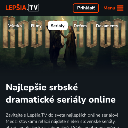
Menu
Prihlásiť
Všetko
Filmy
Seriály
Deťom
Dokumenty
Najlepšie srbské
dramatické seriály online
Zavítajte s Lepšia.TV do sveta najlepších online seriálov!
Medzi stovkami relácií nájdete nielen slovenské seriály,
ale aj seriály české a zahraničné. Vďaka neobmedzenému