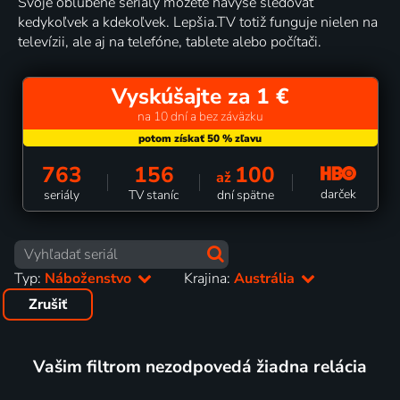
Svoje obľúbené seriály môžete navyše sledovať
kedykoľvek a kdekoľvek. Lepšia.TV totiž funguje nielen na
televízii, ale aj na telefóne, tablete alebo počítači.
Vyskúšajte za 1 €
na 10 dní a bez záväzku
763
156
100
až
darček
seriály
TV staníc
dní spätne
Typ:
Náboženstvo
Krajina:
Austrália
Zrušiť
Vašim filtrom nezodpovedá žiadna relácia