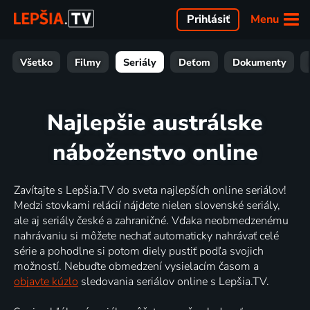
Menu
Prihlásiť
Všetko
Filmy
Seriály
Deťom
Dokumenty
Najlepšie austrálske
náboženstvo online
Zavítajte s Lepšia.TV do sveta najlepších online seriálov!
Medzi stovkami relácií nájdete nielen slovenské seriály,
ale aj seriály české a zahraničné. Vďaka neobmedzenému
nahrávaniu si môžete nechať automaticky nahrávať celé
série a pohodlne si potom diely pustiť podľa svojich
možností. Nebuďte obmedzení vysielacím časom a
objavte kúzlo
sledovania seriálov online s Lepšia.TV.