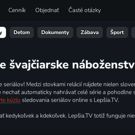
Cenník
Objednať
Časté otázky
y
Deťom
Dokumenty
Zábava
Šport
ie švajčiarske náboženstv
 seriálov! Medzi stovkami relácií nájdete nielen sloven
chať automaticky nahrávať celé série a pohodlne si 
te kúzlo
sledovania seriálov online s Lepšia.TV.
kedykoľvek a kdekoľvek. Lepšia.TV totiž funguje nielen 