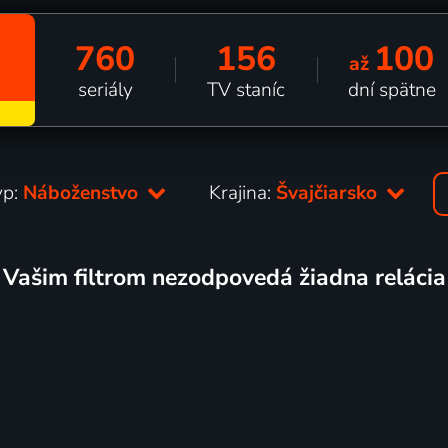
760
156
100
až
seriály
TV staníc
dní spätne
yp:
Náboženstvo
Krajina:
Švajčiarsko
Vašim filtrom nezodpovedá žiadna relácia