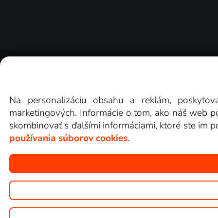
O Lepšia.TV
Novinky
Recenzie
Obchodn
Na personalizáciu obsahu a reklám, poskytov
marketingových. Informácie o tom, ako náš web pou
skombinovať s ďalšími informáciami, ktoré ste im po
používania súborov cookies
.
Copyright © goNET s.r.o.