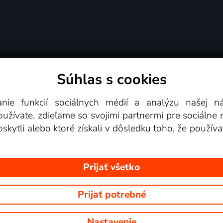
Súhlas s cookies
é podmienky
Podporované zariadenia
Pre partn
anie funkcií sociálnych médií a analýzu našej 
žívate, zdieľame so svojimi partnermi pre sociálne mé
Videotéka
skytli alebo ktoré získali v dôsledku toho, že používa
Prijať všetko
Prijať potrebné
 Na tomto webe sú zobrazované obrázky z relácií TV staníc, ktoré môž
Nastavenie