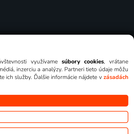
erov
Cookies
Kontakt
Darovať Lepšia.TV
návštevnosti využívame
súbory cookies
, vrátane
diá, inzerciu a analýzy. Partneri tieto údaje môžu
te ich služby. Ďalšie informácie nájdete v
zásadách
ete sledovať v Lepšia.TV.