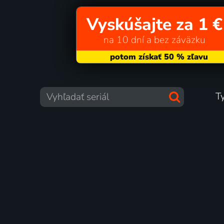
Vyskúšajte za 1 €
na 10 dní a bez záväzku
T