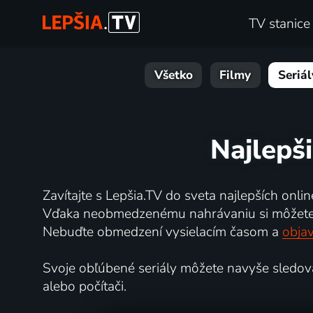
TV stanice
Všetko
Filmy
Seriál
Najlepš
Zavítajte s Lepšia.TV do sveta najlepších online
Vďaka neobmedzenému nahrávaniu si môžete ne
Nebuďte obmedzení vysielacím časom a
objav
Svoje obľúbené seriály môžete navyše sledovať 
alebo počítači.