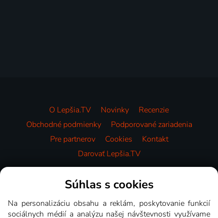
O Lepšia.TV
Novinky
Recenzie
Obchodné podmienky
Podporované zariadenia
Pre partnerov
Cookies
Kontakt
Darovať Lepšia.TV
Videotéka
Súhlas s cookies
Na personalizáciu obsahu a reklám, poskytovanie funkcií
sociálnych médií a analýzu našej návštevnosti využívame