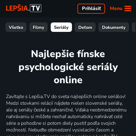
Menu
Prihlásiť
Všetko
Filmy
Seriály
Deťom
Dokumenty
Najlepšie fínske
psychologické seriály
online
Zavítajte s Lepšia.TV do sveta najlepších online seriálov!
Medzi stovkami relácií nájdete nielen slovenské seriály,
ale aj seriály české a zahraničné. Vďaka neobmedzenému
nahrávaniu si môžete nechať automaticky nahrávať celé
série a pohodlne si potom diely pustiť podľa svojich
možností. Nebuďte obmedzení vysielacím časom a