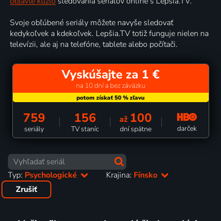
objavte kúzlo
sledovania seriálov online s Lepšia.TV.
Svoje obľúbené seriály môžete navyše sledovať
kedykoľvek a kdekoľvek. Lepšia.TV totiž funguje nielen na
televízii, ale aj na telefóne, tablete alebo počítači.
Vyskúšajte za 1 €
na 10 dní a bez záväzku
759
156
100
až
darček
seriály
TV staníc
dní spätne
Typ:
Psychologické
Krajina:
Fínsko
Zrušiť