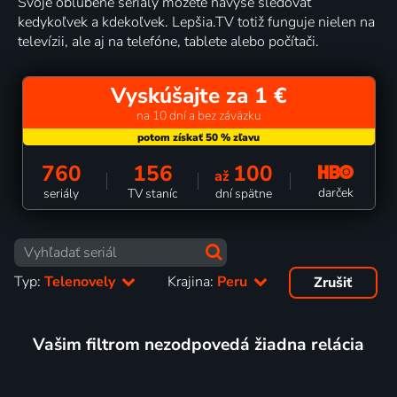
Svoje obľúbené seriály môžete navyše sledovať
kedykoľvek a kdekoľvek. Lepšia.TV totiž funguje nielen na
televízii, ale aj na telefóne, tablete alebo počítači.
Vyskúšajte za 1 €
na 10 dní a bez záväzku
760
156
100
až
darček
seriály
TV staníc
dní spätne
Typ:
Telenovely
Krajina:
Peru
Zrušiť
Vašim filtrom nezodpovedá žiadna relácia