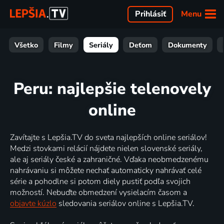
Menu
Prihlásiť
Všetko
Filmy
Seriály
Deťom
Dokumenty
Peru: najlepšie telenovely
online
Zavítajte s Lepšia.TV do sveta najlepších online seriálov!
Medzi stovkami relácií nájdete nielen slovenské seriály,
ale aj seriály české a zahraničné. Vďaka neobmedzenému
nahrávaniu si môžete nechať automaticky nahrávať celé
série a pohodlne si potom diely pustiť podľa svojich
možností. Nebuďte obmedzení vysielacím časom a
objavte kúzlo
sledovania seriálov online s Lepšia.TV.