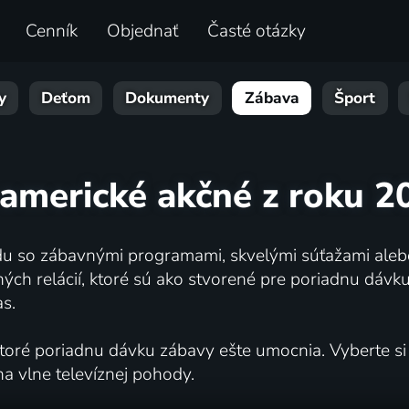
Cenník
Objednať
Časté otázky
y
Deťom
Dokumenty
Zábava
Šport
 americké akčné z roku 2
ladu so zábavnými programami, skvelými súťažami aleb
ch relácií, ktoré sú ako stvorené pre poriadnu dávku
s.
toré poriadnu dávku zábavy ešte umocnia. Vyberte si z
na vlne televíznej pohody.