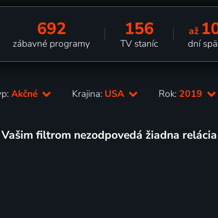
692
156
1
až
zábavné programy
TV staníc
dní spä
yp:
Akčné
Krajina:
USA
Rok:
2019
Vašim filtrom nezodpovedá žiadna relácia