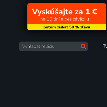
Vyskúšajte za 1 €
na 10 dní a bez záväzku
T