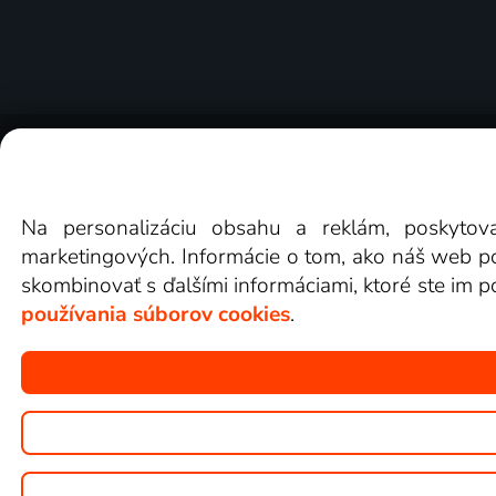
O Lepšia.TV
Novinky
Recenzie
Obchodn
Na personalizáciu obsahu a reklám, poskytov
marketingových. Informácie o tom, ako náš web pou
skombinovať s ďalšími informáciami, ktoré ste im po
používania súborov cookies
.
Copyright © goNET s.r.o.