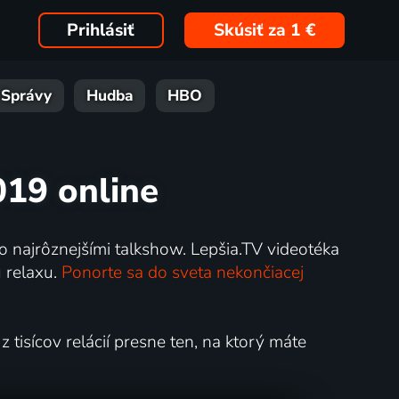
Prihlásiť
Skúsiť za 1 €
Správy
Hudba
HBO
019 online
o najrôznejšími talkshow. Lepšia.TV videotéka
 relaxu.
Ponorte sa do sveta nekončiacej
 tisícov relácií presne ten, na ktorý máte