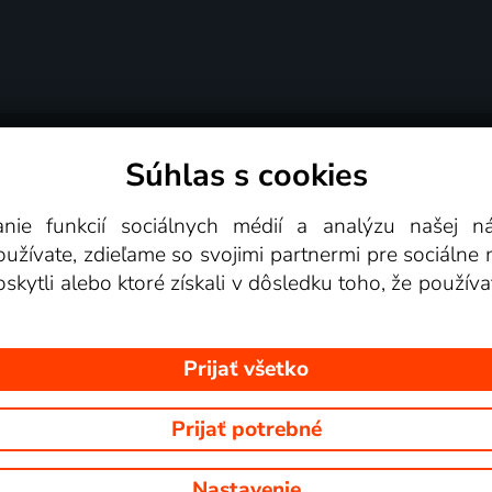
Súhlas s cookies
é podmienky
Podporované zariadenia
Pre partn
anie funkcií sociálnych médií a analýzu našej 
žívate, zdieľame so svojimi partnermi pre sociálne mé
Videotéka
skytli alebo ktoré získali v dôsledku toho, že používa
Prijať všetko
Prijať potrebné
 Na tomto webe sú zobrazované obrázky z relácií TV staníc, ktoré môž
Nastavenie