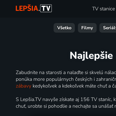
TV stanice
Všetko
Filmy
Seriál
Najlepšie
Zabudnite na starosti a nalaďte si skvelú ná
ponúka more populárnych českých i zahraničný
zábavy
kedykoľvek a kdekoľvek máte chuť a ča
S Lepšia.TV navyše získate aj 156 TV staníc, k
chuť, urobte si pohodlie a nechajte sa unášať 