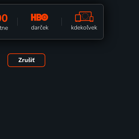
00
kdekoľvek
darček
tne
Zrušiť