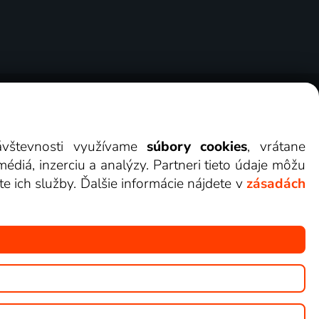
erov
Cookies
Kontakt
Darovať Lepšia.TV
návštevnosti využívame
súbory cookies
, vrátane
diá, inzerciu a analýzy. Partneri tieto údaje môžu
te ich služby. Ďalšie informácie nájdete v
zásadách
ete sledovať v Lepšia.TV.