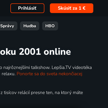
Prihlásiť
Skúsiť za 1 €
Správy
Hudba
HBO
roku 2001 online
o najrôznejšími talkshow. Lepšia.TV videotéka
 relaxu.
Ponorte sa do sveta nekončiacej
 tisícov relácií presne ten, na ktorý máte