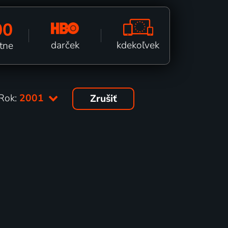
00
kdekoľvek
darček
tne
Rok:
2001
Zrušiť