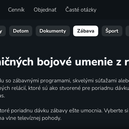
Cenník
Objednať
Časté otázky
y
Deťom
Dokumenty
Zábava
Šport
ničných bojové umenie z 
ladu so zábavnými programami, skvelými súťažami aleb
ch relácií, ktoré sú ako stvorené pre poriadnu dávku
s.
toré poriadnu dávku zábavy ešte umocnia. Vyberte si z
na vlne televíznej pohody.