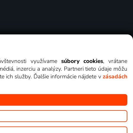
erov
Cookies
Kontakt
Darovať Lepšia.TV
návštevnosti využívame
súbory cookies
, vrátane
diá, inzerciu a analýzy. Partneri tieto údaje môžu
te ich služby. Ďalšie informácie nájdete v
zásadách
ete sledovať v Lepšia.TV.