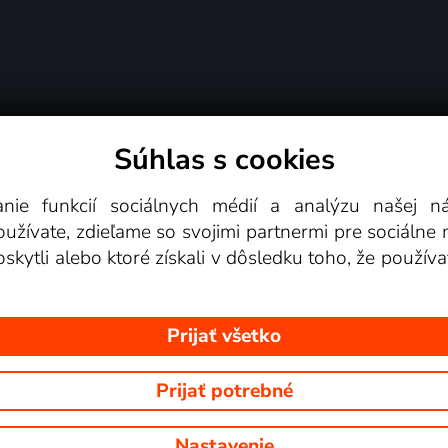
Súhlas s cookies
é podmienky
Podporované zariadenia
Pre partn
anie funkcií sociálnych médií a analýzu našej 
žívate, zdieľame so svojimi partnermi pre sociálne mé
Videotéka
skytli alebo ktoré získali v dôsledku toho, že používa
Prijať všetko
Prijať potrebné
 Na tomto webe sú zobrazované obrázky z relácií TV staníc, ktoré môž
Nastavenie