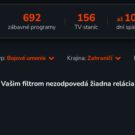
692
156
1
až
zábavné programy
TV staníc
dní spä
yp:
Bojové umenie
Krajina:
Zahraničí
Vašim filtrom nezodpovedá žiadna relácia