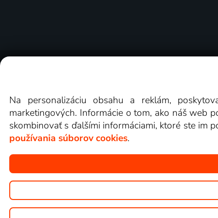
O Lepšia.TV
Novinky
Recenzie
Obchodn
Na personalizáciu obsahu a reklám, poskytov
marketingových. Informácie o tom, ako náš web pou
skombinovať s ďalšími informáciami, ktoré ste im po
používania súborov cookies
.
Copyright © goNET s.r.o.