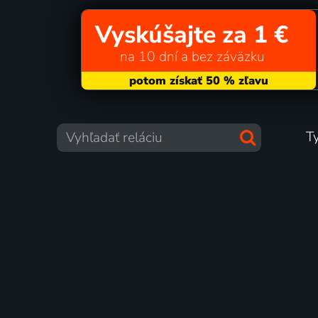
Vyskúšajte za 1 €
na 10 dní a bez záväzku
T