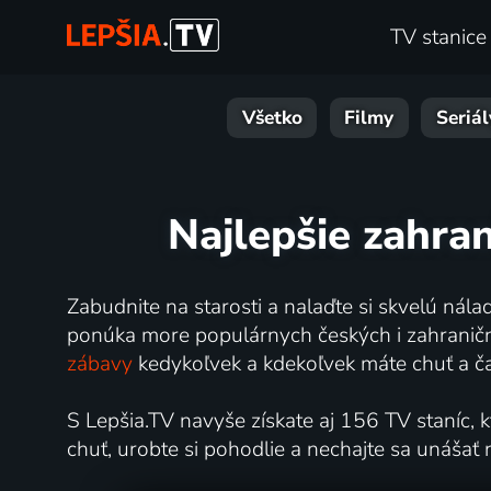
TV stanice
Všetko
Filmy
Seriál
Najlepšie zahra
Zabudnite na starosti a nalaďte si skvelú ná
ponúka more populárnych českých i zahraničný
zábavy
kedykoľvek a kdekoľvek máte chuť a ča
S Lepšia.TV navyše získate aj 156 TV staníc, k
chuť, urobte si pohodlie a nechajte sa unášať 