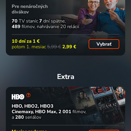
Pre nenáročných
divákov
70
TV staníc
7
dní spätne
489
filmov
nahrávanie 20 relácií
10 dní za
1 €
Vybrať
potom 1. mesiac
5,99 €
2,99 €
Extra
HBO, HBO2, HBO3
Cinemaxy, HBO Max
2 001
filmov
a
280
seriálov