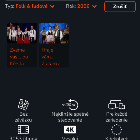
Typ:
Folk & ľudové
Rok:
2006
Zrušiť
Zveme
Hraje
vás... do
vám...
Křesla
Zlaťanka
tradice a
2006 | Folk & ľudové
slávy
2006 | Folk & ľudové
Bez
Najdlhšie spätné
Pre každé
záväzku
sledovanie
zariadenie
9053 filmov
Vysoká
Kdekoľvek