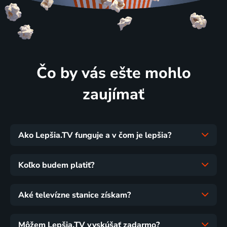
Čo by vás ešte mohlo
zaujímať
Ako Lepšia.TV funguje a v čom je lepšia?
Koľko budem platiť?
Aké televízne stanice získam?
Môžem Lepšia.TV vyskúšať zadarmo?