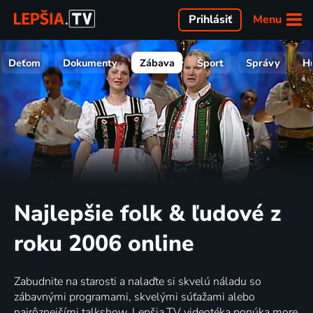
Menu
Prihlásiť
Deťom
Dokumenty
Zábava
Šport
Správy
H
Najlepšie folk & ľudové z
roku 2006 online
Zabudnite na starosti a nalaďte si skvelú náladu so
zábavnými programami, skvelými súťažami alebo
najrôznejšími talkshow. Lepšia.TV videotéka ponúka more