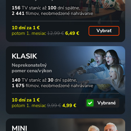
156
TV staníc
až
100
dní spätne
2 441
filmov
neobmedzené nahrávanie
10 dní za
1 €
Vybrať
potom 1. mesiac
12,99 €
6,49 €
KLASIK
Neprekonateľný
pomer cena/výkon
140
TV staníc
až
30
dní spätne
1 675
filmov
neobmedzené nahrávanie
10 dní za
1 €
Vybrané
potom 1. mesiac
9,99 €
4,99 €
MINI