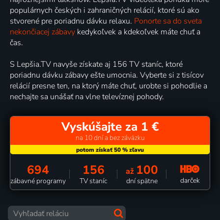
populárnych českých i zahraničných relácií, ktoré sú ako
stvorené pre poriadnu dávku relaxu.
Ponorte sa do sveta
nekončiacej zábavy
kedykoľvek a kdekoľvek máte chuť a
čas.
S Lepšia.TV navyše získate aj 156 TV staníc, ktoré
poriadnu dávku zábavy ešte umocnia. Vyberte si z tisícov
relácií presne ten, na ktorý máte chuť, urobte si pohodlie a
nechajte sa unášať na vlne televíznej pohody.
Vyskúšajte za 1 €
na 10 dní a bez záväzku
694
156
100
až
darček
zábavné programy
TV staníc
dní spätne