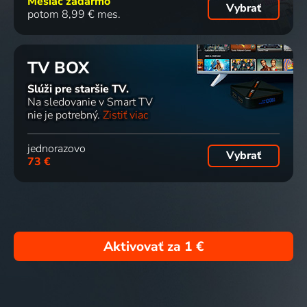
Mesiac zadarmo
Vybrať
potom 8,99 € mes.
TV BOX
Slúži pre staršie TV.
Na sledovanie v Smart TV
nie je potrebný.
Zistiť viac
jednorazovo
Vybrať
73 €
Aktivovať za
1 €