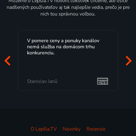
Môžeme o Lepšia.TV hovoriť čokoľvek chceme, ale tisíce
nadšených používateľov aj tak najlepšie vedia, prečo je pre
nich tou správnou voľbou.
V pomere ceny a ponuky kanálov
nemá služba na domácom trhu
konkurenciu.
Stanislav Janů
O Lepšia.TV
Novinky
Recenzie