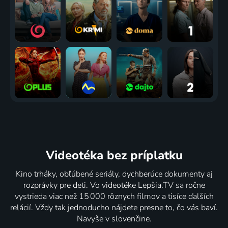
Videotéka
bez príplatku
Kino trháky, obľúbené seriály, dychberúce dokumenty aj
rozprávky pre deti. Vo videotéke Lepšia.TV sa ročne
vystrieda viac než 15 000 rôznych filmov a tisíce ďalších
relácií. Vždy tak jednoducho nájdete presne to, čo vás baví.
Navyše v slovenčine.