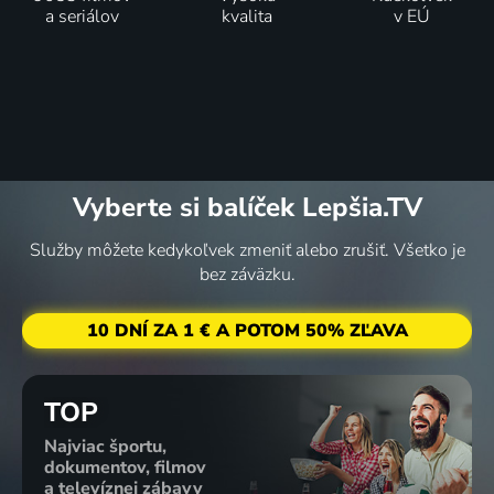
a seriálov
kvalita
v EÚ
Vyberte si balíček Lepšia.TV
Služby môžete kedykoľvek zmeniť alebo zrušiť. Všetko je
bez záväzku.
10 DNÍ ZA 1 € A POTOM 50% ZĽAVA
TOP
Najviac športu,
dokumentov, filmov
a televíznej zábavy