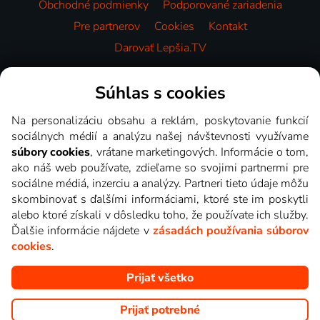
Obchodné podmienky
Podporované zariadenia
Pre partnerov
Cookies
Kontakt
Darovať Lepšia.TV
Videotéka
Súhlas s cookies
Na personalizáciu obsahu a reklám, poskytovanie funkcií
sociálnych médií a analýzu našej návštevnosti využívame
súbory cookies
, vrátane marketingových. Informácie o tom,
ako náš web používate, zdieľame so svojimi partnermi pre
sociálne médiá, inzerciu a analýzy. Partneri tieto údaje môžu
skombinovať s ďalšími informáciami, ktoré ste im poskytli
alebo ktoré získali v dôsledku toho, že používate ich služby.
Ďalšie informácie nájdete v
zásadách používania súborov
cookies
.
Prijať všetko
Copyright © goNET s.r.o. Na tomto webe sú zobrazované obrázky
z relácií TV staníc, ktoré môžete sledovať v Lepšia.TV.
Prijať potrebné