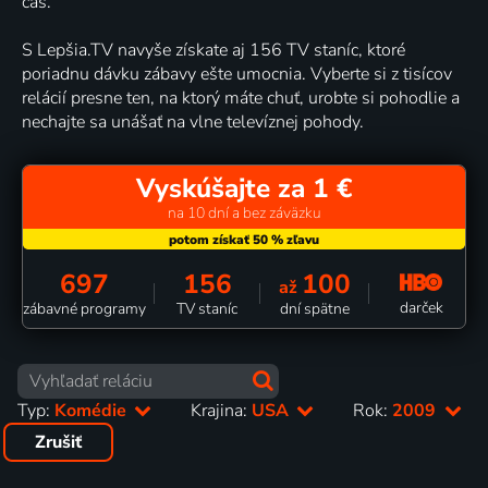
čas.
S Lepšia.TV navyše získate aj 156 TV staníc, ktoré
poriadnu dávku zábavy ešte umocnia. Vyberte si z tisícov
relácií presne ten, na ktorý máte chuť, urobte si pohodlie a
nechajte sa unášať na vlne televíznej pohody.
Vyskúšajte za 1 €
na 10 dní a bez záväzku
697
156
100
až
darček
zábavné programy
TV staníc
dní spätne
Typ:
Komédie
Krajina:
USA
Rok:
2009
Zrušiť