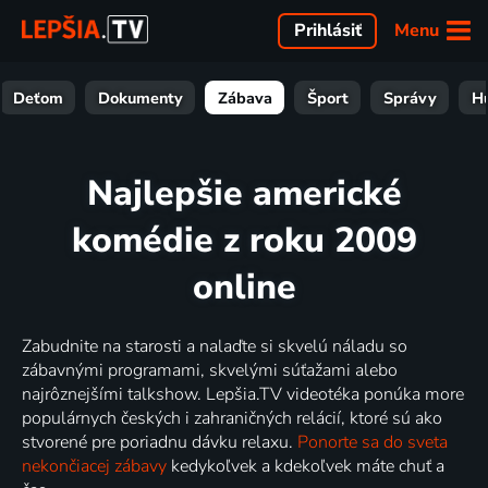
Menu
Prihlásiť
Deťom
Dokumenty
Zábava
Šport
Správy
H
Najlepšie americké
komédie z roku 2009
online
Zabudnite na starosti a nalaďte si skvelú náladu so
zábavnými programami, skvelými súťažami alebo
najrôznejšími talkshow. Lepšia.TV videotéka ponúka more
populárnych českých i zahraničných relácií, ktoré sú ako
stvorené pre poriadnu dávku relaxu.
Ponorte sa do sveta
nekončiacej zábavy
kedykoľvek a kdekoľvek máte chuť a