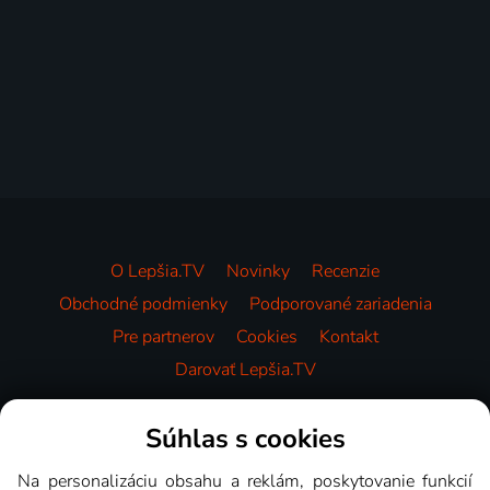
O Lepšia.TV
Novinky
Recenzie
Obchodné podmienky
Podporované zariadenia
Pre partnerov
Cookies
Kontakt
Darovať Lepšia.TV
Videotéka
Súhlas s cookies
Na personalizáciu obsahu a reklám, poskytovanie funkcií