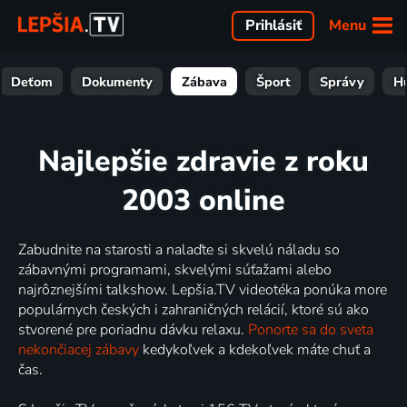
Menu
Prihlásiť
Deťom
Dokumenty
Zábava
Šport
Správy
H
Najlepšie zdravie z roku
2003 online
Zabudnite na starosti a nalaďte si skvelú náladu so
zábavnými programami, skvelými súťažami alebo
najrôznejšími talkshow. Lepšia.TV videotéka ponúka more
populárnych českých i zahraničných relácií, ktoré sú ako
stvorené pre poriadnu dávku relaxu.
Ponorte sa do sveta
nekončiacej zábavy
kedykoľvek a kdekoľvek máte chuť a
čas.