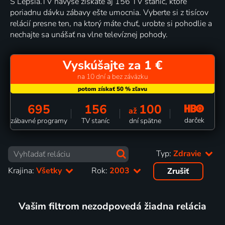
S Lepšia.TV navyše získate aj 156 TV staníc, ktoré
poriadnu dávku zábavy ešte umocnia. Vyberte si z tisícov
relácií presne ten, na ktorý máte chuť, urobte si pohodlie a
nechajte sa unášať na vlne televíznej pohody.
Vyskúšajte za 1 €
na 10 dní a bez záväzku
695
156
100
až
darček
zábavné programy
TV staníc
dní spätne
Typ:
Zdravie
Krajina:
Všetky
Rok:
2003
Zrušiť
Vašim filtrom nezodpovedá žiadna relácia