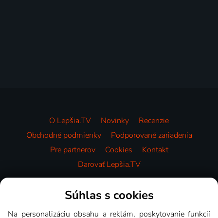
O Lepšia.TV
Novinky
Recenzie
Obchodné podmienky
Podporované zariadenia
Pre partnerov
Cookies
Kontakt
Darovať Lepšia.TV
Videotéka
Súhlas s cookies
Na personalizáciu obsahu a reklám, poskytovanie funkcií