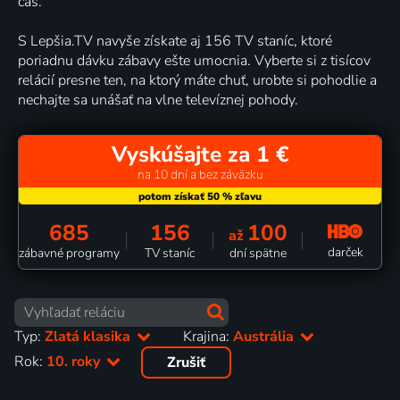
čas.
S Lepšia.TV navyše získate aj 156 TV staníc, ktoré
poriadnu dávku zábavy ešte umocnia. Vyberte si z tisícov
relácií presne ten, na ktorý máte chuť, urobte si pohodlie a
nechajte sa unášať na vlne televíznej pohody.
Vyskúšajte za 1 €
na 10 dní a bez záväzku
685
156
100
až
darček
zábavné programy
TV staníc
dní spätne
Typ:
Zlatá klasika
Krajina:
Austrália
Rok:
10. roky
Zrušiť