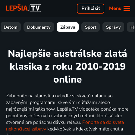
Menu
Prihlásiť
Deťom
Dokumenty
Zábava
Šport
Správy
H
Najlepšie austrálske zlatá
klasika z roku 2010-2019
online
Zabudnite na starosti a nalaďte si skvelú náladu so
zábavnými programami, skvelými súťažami alebo
najrôznejšími talkshow. Lepšia.TV videotéka ponúka more
populárnych českých i zahraničných relácií, ktoré sú ako
stvorené pre poriadnu dávku relaxu.
Ponorte sa do sveta
nekončiacej zábavy
kedykoľvek a kdekoľvek máte chuť a