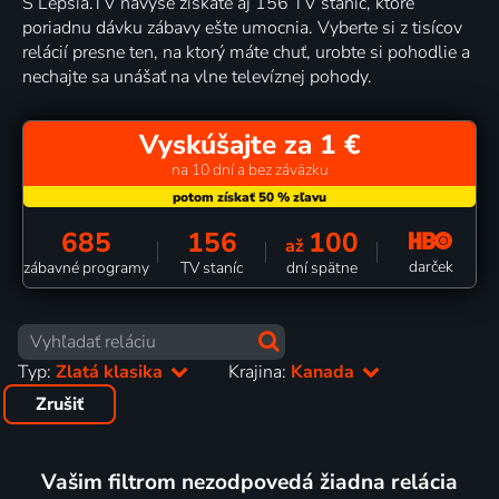
S Lepšia.TV navyše získate aj 156 TV staníc, ktoré
poriadnu dávku zábavy ešte umocnia. Vyberte si z tisícov
relácií presne ten, na ktorý máte chuť, urobte si pohodlie a
nechajte sa unášať na vlne televíznej pohody.
Vyskúšajte za 1 €
na 10 dní a bez záväzku
685
156
100
až
darček
zábavné programy
TV staníc
dní spätne
Typ:
Zlatá klasika
Krajina:
Kanada
Zrušiť
Vašim filtrom nezodpovedá žiadna relácia