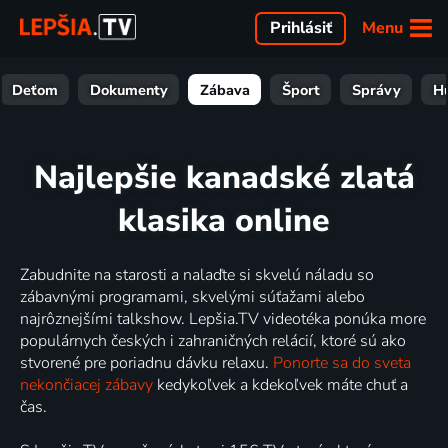
Menu
Prihlásiť
Deťom
Dokumenty
Zábava
Šport
Správy
H
Najlepšie kanadské zlatá
klasika online
Zabudnite na starosti a nalaďte si skvelú náladu so
zábavnými programami, skvelými súťažami alebo
najrôznejšími talkshow. Lepšia.TV videotéka ponúka more
populárnych českých i zahraničných relácií, ktoré sú ako
stvorené pre poriadnu dávku relaxu.
Ponorte sa do sveta
nekončiacej zábavy
kedykoľvek a kdekoľvek máte chuť a
čas.