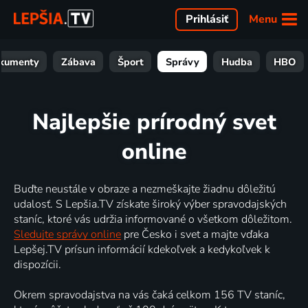
Menu
Prihlásiť
kumenty
Zábava
Šport
Správy
Hudba
HBO
Najlepšie prírodný svet
online
Buďte neustále v obraze a nezmeškajte žiadnu dôležitú
udalosť. S Lepšia.TV získate široký výber spravodajských
staníc, ktoré vás udržia informované o všetkom dôležitom.
Sledujte správy online
pre Česko i svet a majte vďaka
Lepšej.TV prísun informácií kdekoľvek a kedykoľvek k
dispozícii.
Okrem spravodajstva na vás čaká celkom 156 TV staníc,