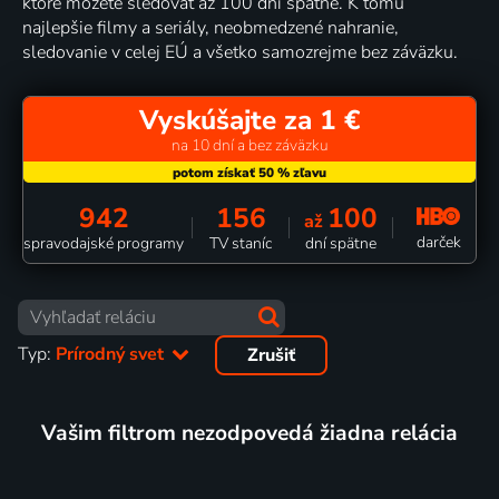
ktoré môžete sledovať až 100 dní spätne. K tomu
najlepšie filmy a seriály, neobmedzené nahranie,
sledovanie v celej EÚ a všetko samozrejme bez záväzku.
Vyskúšajte za 1 €
na 10 dní a bez záväzku
942
156
100
až
darček
spravodajské programy
TV staníc
dní spätne
Typ:
Prírodný svet
Zrušiť
Vašim filtrom nezodpovedá žiadna relácia