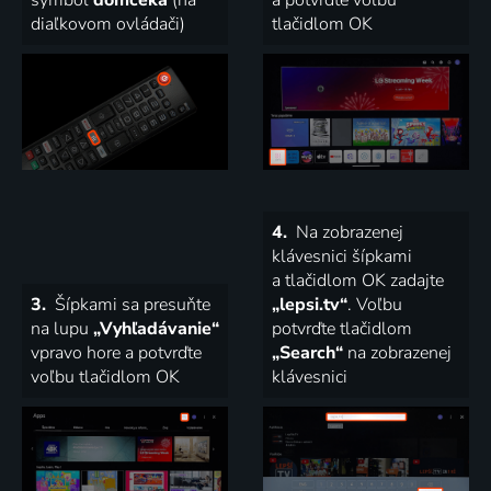
diaľkovom ovládači)
tlačidlom OK
4.
Na zobrazenej
klávesnici šípkami
a tlačidlom OK zadajte
3.
Šípkami sa presuňte
„lepsi.tv“
. Voľbu
na lupu
„Vyhľadávanie“
potvrďte tlačidlom
vpravo hore a potvrďte
„Search“
na zobrazenej
voľbu tlačidlom OK
klávesnici