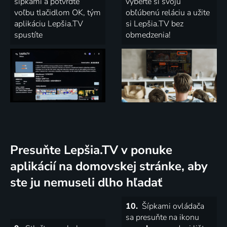
šípkami a potvrďte
vyberte si svoju
voľbu tlačidlom OK, tým
obľúbenú reláciu a užite
aplikáciu Lepšia.TV
si Lepšia.TV bez
spustíte
obmedzenia!
Presuňte Lepšia.TV v ponuke
aplikácií na domovskej stránke, aby
ste ju nemuseli dlho hľadať
10.
Šípkami ovládača
sa presuňte na ikonu