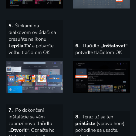
5.
Šípkami na
diaľkovom ovládači sa
presuňte na ikonu
Lepšia.TV
a potvrďte
6.
Tlačidlo
„Inštalovať“
voľbu tlačidlom OK
potvrďte tlačidlom OK
7.
Po dokončení
inštalácie sa vám
8.
Teraz už sa len
zobrazí novo tlačidlo
prihláste
(vpravo hore),
„Otvoriť“
. Označte ho
pohodlne sa usaďte,