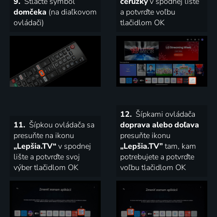
9.
Stlačte symbol
ceruzky
v spodnej lište
domčeka
(na diaľkovom
a potvrďte voľbu
ovládači)
tlačidlom OK
12.
Šípkami ovládača
11.
Šípkou ovládača sa
doprava alebo doľava
presuňte na ikonu
presuňte ikonu
„Lepšia.TV“
v spodnej
„Lepšia.TV”
tam, kam
lište a potvrďte svoj
potrebujete a potvrďte
výber tlačidlom OK
voľbu tlačidlom OK