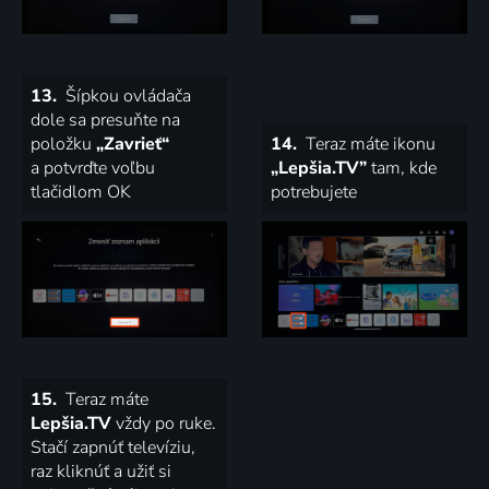
13.
Šípkou ovládača
dole sa presuňte na
položku
„Zavrieť“
14.
Teraz máte ikonu
a potvrďte voľbu
„Lepšia.TV”
tam, kde
tlačidlom OK
potrebujete
15.
Teraz máte
Lepšia.TV
vždy po ruke.
Stačí zapnúť televíziu,
raz kliknúť a užiť si