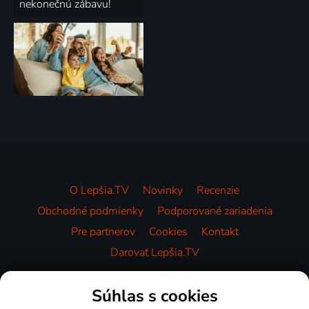
nekonečnú zábavu!
O Lepšia.TV
Novinky
Recenzie
Obchodné podmienky
Podporované zariadenia
Pre partnerov
Cookies
Kontakt
Darovať Lepšia.TV
Videotéka
Súhlas s cookies