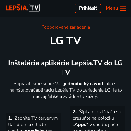
Menu
Prihlásiť
Podporované zariadenia
LG TV
Inštalácia aplikácie Lepšia.TV do LG
TV
Pripravili sme si pre Vás
jednoduchý návod
, ako si
nainštalovať aplikáciu Lepšia.TV do zariadenia LG. Je to
naozaj ľahké a zvládne to každý.
2.
Šípkami ovládača sa
1.
Zapnite TV červeným
presuňte na položku
tlačidlom a stlačte
„Apps“
v spodnej lište
symbol
domčeka
(na
a potvrďte voľbu