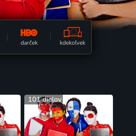
kdekoľvek
darček
101 dielov