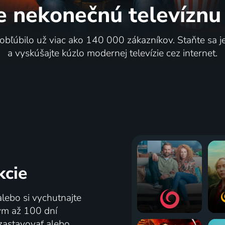
e nekonečnú
televíznu
 obľúbilo už viac ako 140 000 zákazníkov. Staňte sa 
a vyskúšajte kúzlo modernej televízie cez internet.
kcie
alebo si vychutnajte
tým až 100 dní
zastavovať alebo