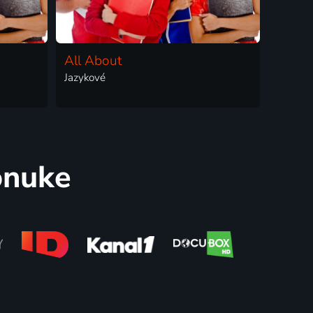
All About
Jazykové
onuke