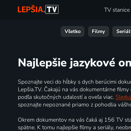
TV stanice
Všetko
Filmy
Seriál
Najlepšie jazykové on
Spoznajte veci do hĺbky s dych berúcimi doku
Lepšia.TV. Čakajú na vás dokumentárne filmy o 
podľa skutočných udalostí a oveľa viac.
Sleduj
spoznajte nepoznané priamo z pohodlia vášho
Okrem dokumentov na vás čaká aj 156 TV stan
spätne. K tomu najlepšie filmy a seriály, neo