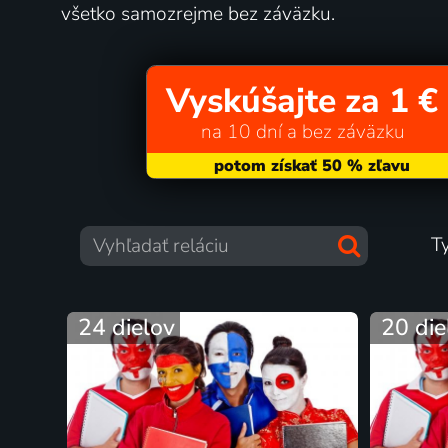
všetko samozrejme bez záväzku.
Vyskúšajte za 1 €
na 10 dní a bez záväzku
T
24 dielov
20 die