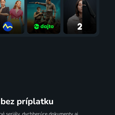
bez príplatku
né seriály, dychberúce dokumenty aj