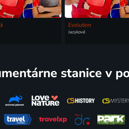
lk
Evolution
Jazykové
mentárne stanice v p