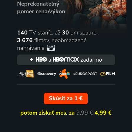
Neprekonateľný
pomer cena/výkon
140
TV staníc, až
30
dní spätne,
3 676
filmov
,
neobmedzené
nahrávanie
,
a
zadarmo
Skúsiť za 1 €
potom získať mes. za
9,99 €
4,99 €