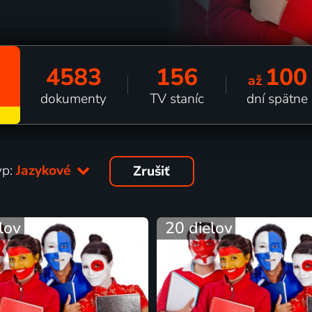
4583
156
100
až
dokumenty
TV staníc
dní spätne
yp:
Jazykové
Zrušiť
lov
20 dielov