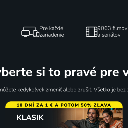
Pre každé
9063 filmov
zariadenie
a seriálov
berte si to pravé pre 
ôžete kedykoľvek zmeniť alebo zrušiť. Všetko je bez
10 DNÍ ZA 1 € A POTOM 50% ZĽAVA
KLASIK