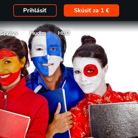
Prihlásiť
Skúsiť za 1 €
Správy
Hudba
HBO