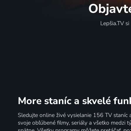
Objavt
Lepšia.TV si
More staníc
a skvelé fun
Sledujte online živé vysielanie 156 TV staníc 
svoje obľúbené filmy, seriály a všetko medzi 
spätne. Všetky programy môžete pretáčať, po