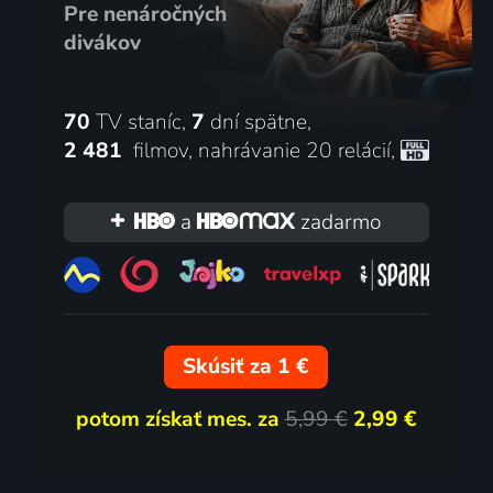
Pre nenáročných
divákov
70
TV staníc,
7
dní spätne,
2 481
filmov
,
nahrávanie 20 relácií
,
a
zadarmo
Skúsiť za 1 €
potom získať mes. za
5,99 €
2,99 €