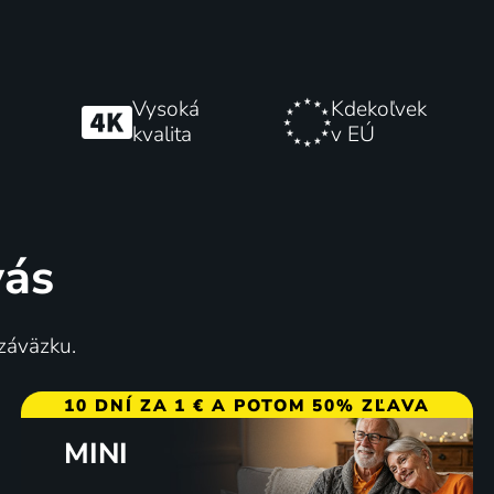
Vysoká
Kdekoľvek
kvalita
v EÚ
vás
 záväzku.
10 DNÍ ZA 1 € A POTOM 50% ZĽAVA
MINI