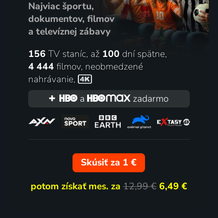
Najviac športu,
dokumentov, filmov
a televíznej zábavy
156
TV staníc, až
100
dní spätne,
4 444
filmov
,
neobmedzené
nahrávanie
,
a
zadarmo
Skúsiť za 1 €
potom získať mes. za
12,99 €
6,49 €