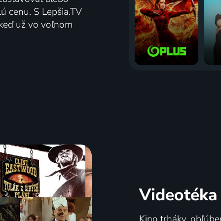
lú cenu. S Lepšia.TV
j keď už vo voľnom
Videotéka
Kino trháky, obľúbe