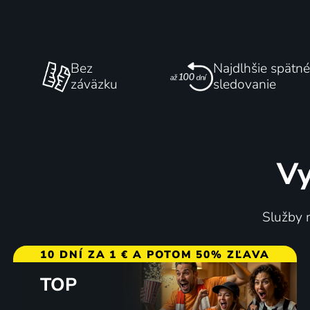
Bez
Najdlhšie spätné
záväzku
sledovanie
Vy
Služby m
10 DNÍ ZA 1 € A POTOM 50% ZĽAVA
TOP