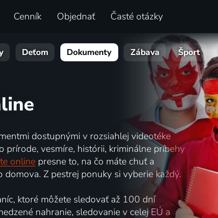
Cenník
Objednať
Časté otázky
y
Deťom
Dokumenty
Zábava
Šport
line
mentmi dostupnými v rozsiahlej videotéke
prírode, vesmíre, histórii, kriminálne príbehy
te online
presne to, na čo máte chuť a
 domova. Z pestrej ponuky si vyberie každý.
íc, ktoré môžete sledovať až 100 dní
bmedzené nahranie, sledovanie v celej EÚ a