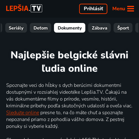
Menu
Prihlásiť
Seriály
Deťom
Dokumenty
Zábava
Šport
Najlepšie belgické slávni
ľudia online
Spoznajte veci do hĺbky s dych berúcimi dokumentmi
dostupnými v rozsiahlej videotéke Lepšia.TV. Čakajú na
vás dokumentárne filmy o prírode, vesmíre, histórii,
kriminálne príbehy podľa skutočných udalostí a oveľa viac.
Sledujte online
presne to, na čo máte chuť a spoznajte
nepoznané priamo z pohodlia vášho domova. Z pestrej
ponuky si vyberie každý.