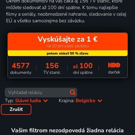
Okrem dokumentov na vás čaká aj 156 TV staníc, ktoré
môžete sledovať až 100 dní spätne. K tomu najlepšie
filmy a seriály, neobmedzené nahranie, sledovanie v celej
EÚ a všetko samozrejme bez záväzku.
Vyskúšajte za 1 €
na 10 dní a bez záväzku
4577
156
100
až
darček
dokumenty
TV staníc
dní spätne
Typ:
Slávni ľudia
Krajina:
Belgicko
Zrušiť
Vašim filtrom nezodpovedá žiadna relácia