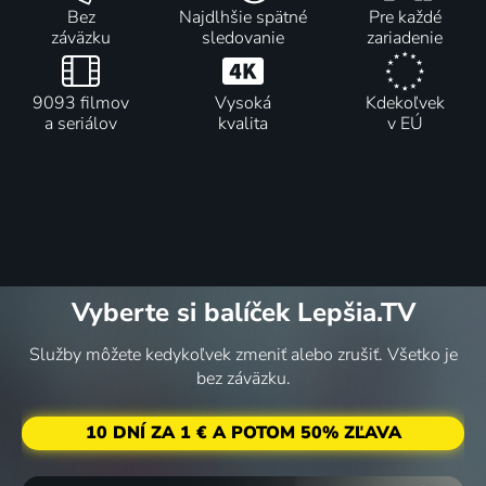
Bez
Najdlhšie spätné
Pre každé
záväzku
sledovanie
zariadenie
9093 filmov
Vysoká
Kdekoľvek
a seriálov
kvalita
v EÚ
Vyberte si balíček Lepšia.TV
Služby môžete kedykoľvek zmeniť alebo zrušiť. Všetko je
bez záväzku.
10 DNÍ ZA 1 € A POTOM 50% ZĽAVA