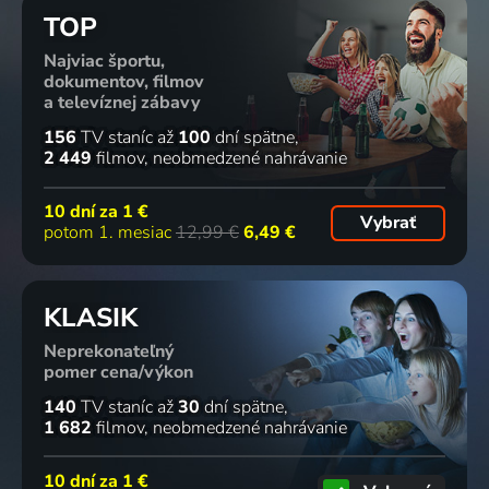
TOP
Najviac športu,
dokumentov, filmov
a televíznej zábavy
156
TV staníc
až
100
dní spätne
2 449
filmov
neobmedzené nahrávanie
10 dní za
1 €
Vybrať
potom 1. mesiac
12,99 €
6,49 €
KLASIK
Neprekonateľný
pomer cena/výkon
140
TV staníc
až
30
dní spätne
1 682
filmov
neobmedzené nahrávanie
10 dní za
1 €