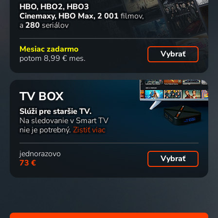
HBO, HBO2, HBO3
Cinemaxy, HBO Max
2 001
filmov
a
280
seriálov
Mesiac zadarmo
Vybrať
potom 8,99 € mes.
TV BOX
Slúži pre staršie TV.
Na sledovanie v Smart TV
nie je potrebný.
Zistiť viac
jednorazovo
Vybrať
73 €