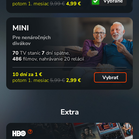
Vybrané
potom 1. mesiac
9,99 €
4,99 €
MINI
Pre nenáročných
divákov
70
TV staníc
7
dní spätne
486
filmov
nahrávanie 20 relácií
10 dní za
1 €
Vybrať
potom 1. mesiac
5,99 €
2,99 €
Extra