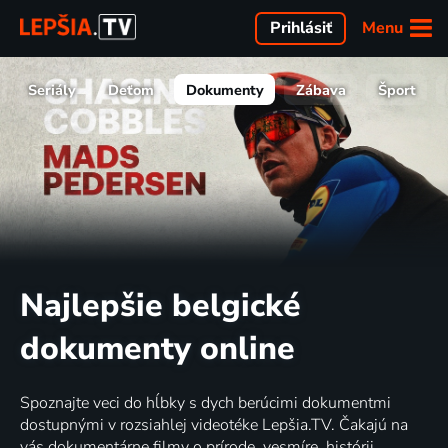
Menu
Prihlásiť
Seriály
Deťom
Dokumenty
Zábava
Šport
Najlepšie belgické
dokumenty online
Spoznajte veci do hĺbky s dych berúcimi dokumentmi
dostupnými v rozsiahlej videotéke Lepšia.TV. Čakajú na
vás dokumentárne filmy o prírode, vesmíre, histórii,