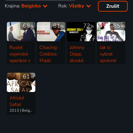
Krajina:
Belgicko
Rok:
Všetky
Zrušiť
68
81
72
65
%
%
%
%
Ruské
Chasing
Johnny
Jak si
vojenské
Cobbles:
Depp,
vybrat
operácie v
Mads
divoké
správné
Sýrii
Pedersen
dieťa
šaty:
2022 | Francúzsko, Belgicko | Vojnový
2025 | Belgicko | Šport
2022 | Francúzsko, Španielsko, Švédsko, Švajčiarsko, Belgicko, Izrael, Poľsko, Austrália | Životopisný
Benelux
61
%
2016 | Luxembursko, Holandsko, Belgicko | Reality TV
Africké
Safari
2013 | Belgicko, Francúzsko | Príroda