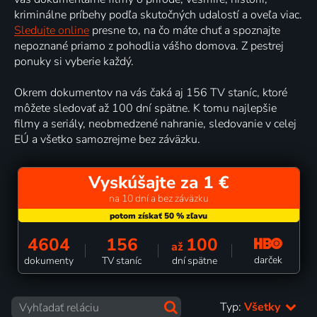
kriminálne príbehy podľa skutočných udalostí a oveľa viac.
Sledujte online
presne to, na čo máte chuť a spoznajte
nepoznané priamo z pohodlia vášho domova. Z pestrej
ponuky si vyberie každý.
Okrem dokumentov na vás čaká aj 156 TV staníc, ktoré
môžete sledovať až 100 dní spätne. K tomu najlepšie
filmy a seriály, neobmedzené nahranie, sledovanie v celej
EÚ a všetko samozrejme bez záväzku.
Vyskúšajte za 1 €
na 10 dní a bez záväzku
4604
156
100
až
darček
dokumenty
TV staníc
dní spätne
Typ:
Všetky