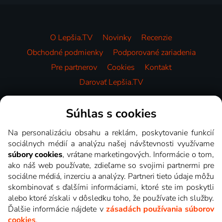
O Lepšia.TV
Novinky
Recenzie
Obchodné podmienky
Podporované zariadenia
Pre partnerov
Cookies
Kontakt
Darovať Lepšia.TV
Videotéka
Súhlas s cookies
Na personalizáciu obsahu a reklám, poskytovanie funkcií
sociálnych médií a analýzu našej návštevnosti využívame
súbory cookies
, vrátane marketingových. Informácie o tom,
ako náš web používate, zdieľame so svojimi partnermi pre
sociálne médiá, inzerciu a analýzy. Partneri tieto údaje môžu
skombinovať s ďalšími informáciami, ktoré ste im poskytli
alebo ktoré získali v dôsledku toho, že používate ich služby.
Ďalšie informácie nájdete v
zásadách používania súborov
cookies
.