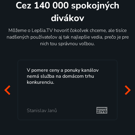
Cez 140 000 spokojných
divákov
Môžeme o Lepšia.TV hovoriť čokoľvek chceme, ale tisíce
nadšených používateľov aj tak najlepšie vedia, prečo je pre
nich tou správnou voľbou.
V pomere ceny a ponuky kanálov
Lepš
nemá služba na domácom trhu
roko
konkurenciu.
Veľk
poze
to, 
Stanislav Janů
Mila