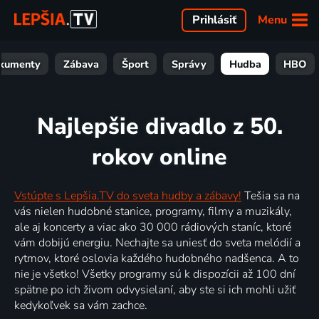
Menu
Prihlásiť
kumenty
Zábava
Šport
Správy
Hudba
HBO
Najlepšie divadlo z 50.
rokov online
Vstúpte s Lepšia.TV do sveta hudby a zábavy!
Tešia sa na
vás nielen hudobné stanice, programy, filmy a muzikály,
ale aj koncerty a viac ako 30 000 rádiových staníc, ktoré
vám dobijú energiu. Nechajte sa uniesť do sveta melódií a
rytmov, ktoré oslovia každého hudobného nadšenca. A to
nie je všetko! Všetky programy sú k dispozícii až 100 dní
spätne po ich živom odvysielaní, aby ste si ich mohli užiť
kedykoľvek sa vám zachce.