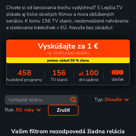
Chcete si od tancovania trochu vydýchnuť? S Lepšia.TV
získate aj tisíce skvelých filmov a mora obľúbených
seriálov. K tomu 156 TV staníc, neobmedzené nahrávanie
a sledovanie kdekoľvek v EÚ. Navyše bez záväzku!
Vyskúšajte za 1 €
na 10 dní a bez záväzku
458
156
100
až
darček
hudobné programy
TV staníc
dní spätne
Typ:
Divadlo
Rok:
50. roky
Zrušiť
Vašim filtrom nezodpovedá žiadna relácia