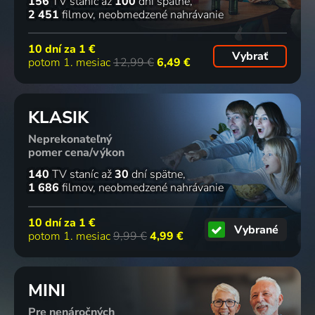
156
TV staníc
až
100
dní spätne
2 451
filmov
neobmedzené nahrávanie
10 dní za
1 €
Vybrať
potom 1. mesiac
12,99 €
6,49 €
KLASIK
Neprekonateľný
pomer cena/výkon
140
TV staníc
až
30
dní spätne
1 686
filmov
neobmedzené nahrávanie
10 dní za
1 €
Vybrané
potom 1. mesiac
9,99 €
4,99 €
MINI
Pre nenáročných