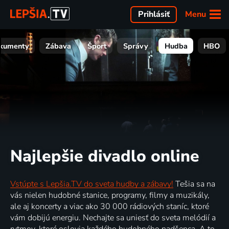
Menu
Prihlásiť
kumenty
Zábava
Šport
Správy
Hudba
HBO
Najlepšie divadlo online
Vstúpte s Lepšia.TV do sveta hudby a zábavy!
Tešia sa na
vás nielen hudobné stanice, programy, filmy a muzikály,
ale aj koncerty a viac ako 30 000 rádiových staníc, ktoré
vám dobijú energiu. Nechajte sa uniesť do sveta melódií a
rytmov, ktoré oslovia každého hudobného nadšenca. A to