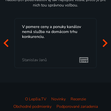
nich tou správnou voľbou.
a ponuky kanálov
Lepšia.TV sledujem už nieko
a domácom trhu
rokov s maximálnou spokojn
Veľký výber programov a mo
pozerať, kedy sa mi hodí, je 
to, čo mi vyhovuje.
Milada Tomešová
O Lepšia.TV
Novinky
Recenzie
Obchodné podmienky
Podporované zariadenia