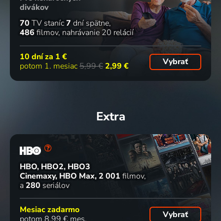
divákov
70
TV staníc
7
dní spätne
486
filmov
nahrávanie 20 relácií
10 dní za
1 €
Vybrať
potom 1. mesiac
5,99 €
2,99 €
Extra
HBO, HBO2, HBO3
Cinemaxy, HBO Max
2 001
filmov
a
280
seriálov
Mesiac zadarmo
Vybrať
potom 8,99 € mes.