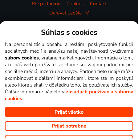
Pre partnerov
Cookies
Kontakt
Darovať Lepšia.TV
Videotéka
Súhlas s cookies
Na personalizáciu obsahu a reklám, poskytovanie funkcií
sociálnych médií a analýzu našej návštevnosti využívame
súbory cookies
, vrátane marketingových. Informácie o tom,
ako náš web používate, zdieľame so svojimi partnermi pre
sociálne médiá, inzerciu a analýzy. Partneri tieto údaje môžu
skombinovať s ďalšími informáciami, ktoré ste im poskytli
alebo ktoré získali v dôsledku toho, že používate ich služby.
Ďalšie informácie nájdete v
zásadách používania súborov
cookies
.
Prijať všetko
Copyright © goNET s.r.o. Na tomto webe sú zobrazované obrázky
z relácií TV staníc, ktoré môžete sledovať v Lepšia.TV.
Prijať potrebné