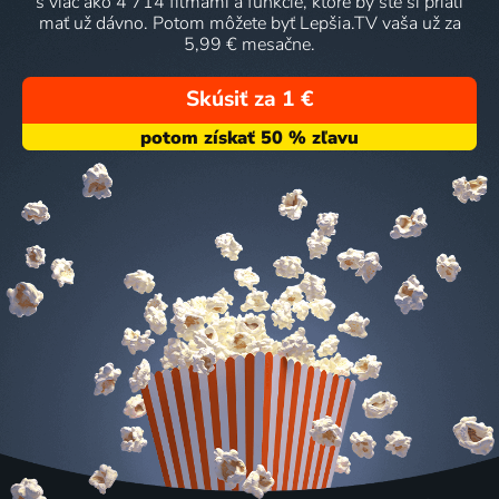
s viac ako 4 714 filmami a funkcie, ktoré by ste si priali
mať už dávno. Potom môžete byť Lepšia.TV vaša už za
5,99 € mesačne.
Skúsiť za 1 €