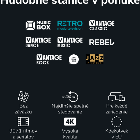
Hudobné stanice v ponuke
Bez
Najdlhšie spätné
Pre každé
záväzku
sledovanie
zariadenie
9071 filmov
Vysoká
Kdekoľvek
a seriálov
kvalita
v EÚ