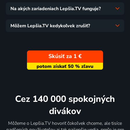
Na akých zariadeniach Lepšia.TV funguje?
Môžem Lepšia.TV kedykoľvek zrušiť?
Skúsiť za 1 €
Cez 140 000 spokojných
divákov
Môžeme o Lepšia.TV hovoriť čokoľvek chceme, ale tisíce
nadšených používateľov aj tak najlepšie vedia, prečo je pre