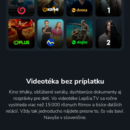
Videotéka
bez príplatku
Kino trháky, obľúbené seriály, dychberúce dokumenty aj
rozprávky pre deti. Vo videotéke Lepšia.TV sa ročne
vystrieda viac než 15 000 rôznych filmov a tisíce ďalších
relácií. Vždy tak jednoducho nájdete presne to, čo vás baví.
Navyše v slovenčine.