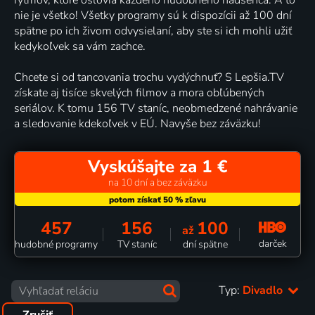
nie je všetko! Všetky programy sú k dispozícii až 100 dní
spätne po ich živom odvysielaní, aby ste si ich mohli užiť
kedykoľvek sa vám zachce.
Chcete si od tancovania trochu vydýchnuť? S Lepšia.TV
získate aj tisíce skvelých filmov a mora obľúbených
seriálov. K tomu 156 TV staníc, neobmedzené nahrávanie
a sledovanie kdekoľvek v EÚ. Navyše bez záväzku!
Vyskúšajte za 1 €
na 10 dní a bez záväzku
457
156
100
až
darček
hudobné programy
TV staníc
dní spätne
Typ:
Divadlo