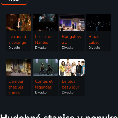
Zrušiť
Le canard
Le ciel de
Bungalow
Black
a l'orange
Nantes
21
Label
Divadlo
Divadlo
Divadlo
Divadlo
L'amour
Contes et
Le plus
chez les
légendes
beau jour
autres
Divadlo
Divadlo
Divadlo