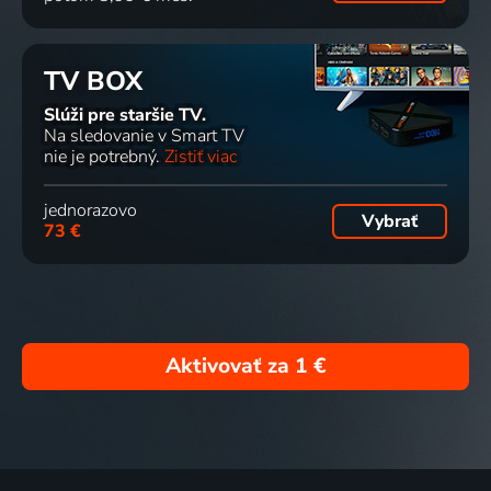
TV BOX
Slúži pre staršie TV.
Na sledovanie v Smart TV
nie je potrebný.
Zistiť viac
jednorazovo
Vybrať
73 €
Aktivovať za
1 €