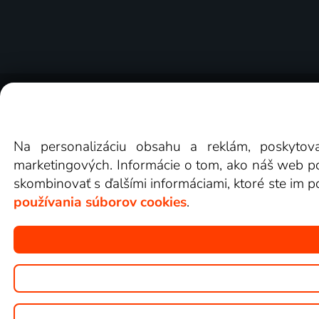
O Lepšia.TV
Novinky
Recenzie
Obchodn
Na personalizáciu obsahu a reklám, poskytov
marketingových. Informácie o tom, ako náš web pou
skombinovať s ďalšími informáciami, ktoré ste im po
používania súborov cookies
.
Copyright © goNET s.r.o.