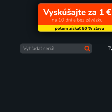
Vyskúšajte za 1 €
na 10 dní a bez záväzku
T