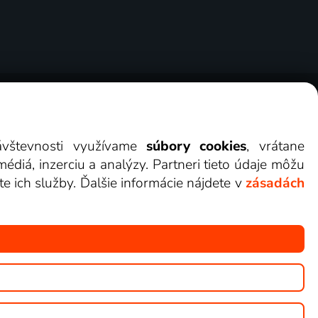
erov
Cookies
Kontakt
Darovať Lepšia.TV
návštevnosti využívame
súbory cookies
, vrátane
diá, inzerciu a analýzy. Partneri tieto údaje môžu
te ich služby. Ďalšie informácie nájdete v
zásadách
ete sledovať v Lepšia.TV.