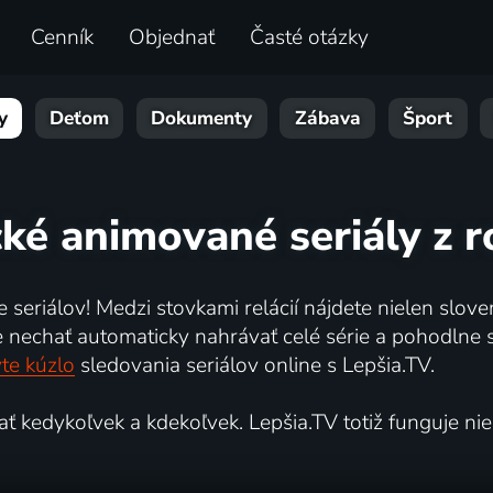
Cenník
Objednať
Časté otázky
y
Deťom
Dokumenty
Zábava
Šport
cké animované seriály z 
 seriálov! Medzi stovkami relácií nájdete nielen sloven
chať automaticky nahrávať celé série a pohodlne si 
te kúzlo
sledovania seriálov online s Lepšia.TV.
kedykoľvek a kdekoľvek. Lepšia.TV totiž funguje nielen 