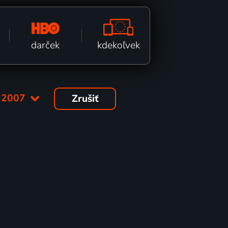
kdekoľvek
darček
:
2007
Zrušiť