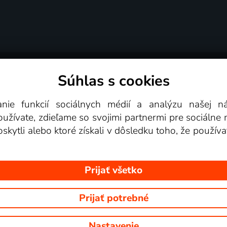
Súhlas s cookies
é podmienky
Podporované zariadenia
Pre partn
anie funkcií sociálnych médií a analýzu našej 
žívate, zdieľame so svojimi partnermi pre sociálne mé
Videotéka
skytli alebo ktoré získali v dôsledku toho, že používa
Prijať všetko
Prijať potrebné
 Na tomto webe sú zobrazované obrázky z relácií TV staníc, ktoré môž
Nastavenie