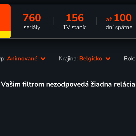
760
156
100
až
seriály
TV staníc
dní spätne
yp:
Animované
Krajina:
Belgicko
Rok
Vašim filtrom nezodpovedá žiadna relácia