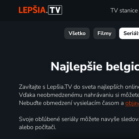
TV stanice
Všetko
Filmy
Seriál
Najlepšie belgi
Zavítajte s Lepšia.TV do sveta najlepších online
Vďaka neobmedzenému nahrávaniu si môžete ne
Nebuďte obmedzení vysielacím časom a
objav
Svoje obľúbené seriály môžete navyše sledovať 
alebo počítači.