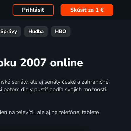
Prihlásiť
Skúsiť za 1 €
Správy
Hudba
HBO
roku 2007 online
ské seriály, ale aj seriály české a zahraničné.
potom diely pustiť podľa svojich možností.
na televízii, ale aj na telefóne, tablete