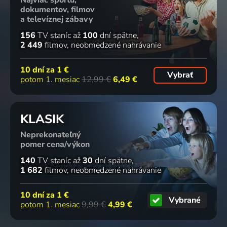
Najviac športu,
dokumentov, filmov
a televíznej zábavy
156
TV staníc
až
100
dní spätne
2 449
filmov
neobmedzené nahrávanie
10 dní za
1 €
Vybrať
potom 1. mesiac
12,99 €
6,49 €
KLASIK
Neprekonateľný
pomer cena/výkon
140
TV staníc
až
30
dní spätne
1 682
filmov
neobmedzené nahrávanie
10 dní za
1 €
Vybrané
potom 1. mesiac
9,99 €
4,99 €