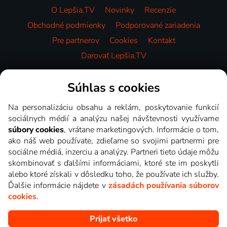
O Lepšia.TV
Novinky
Recenzie
Obchodné podmienky
Podporované zariadenia
Pre partnerov
Cookies
Kontakt
Darovať Lepšia.TV
Videotéka
Súhlas s cookies
Na personalizáciu obsahu a reklám, poskytovanie funkcií
sociálnych médií a analýzu našej návštevnosti využívame
súbory cookies
, vrátane marketingových. Informácie o tom,
ako náš web používate, zdieľame so svojimi partnermi pre
sociálne médiá, inzerciu a analýzy. Partneri tieto údaje môžu
skombinovať s ďalšími informáciami, ktoré ste im poskytli
alebo ktoré získali v dôsledku toho, že používate ich služby.
Ďalšie informácie nájdete v
zásadách používania súborov
cookies
.
Prijať všetko
Copyright © goNET s.r.o. Na tomto webe sú zobrazované obrázky