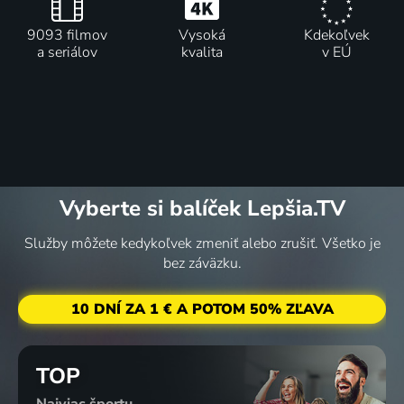
9093 filmov
Vysoká
Kdekoľvek
a seriálov
kvalita
v EÚ
Vyberte si balíček Lepšia.TV
Služby môžete kedykoľvek zmeniť alebo zrušiť. Všetko je
bez záväzku.
10 DNÍ ZA 1 € A POTOM 50% ZĽAVA
TOP