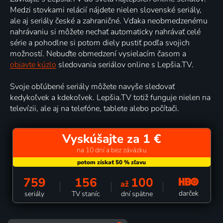
Medzi stovkami relácií nájdete nielen slovenské seriály,
ale aj seriály české a zahraničné. Vďaka neobmedzenému
nahrávaniu si môžete nechať automaticky nahrávať celé
série a pohodlne si potom diely pustiť podľa svojich
možností. Nebuďte obmedzení vysielacím časom a
objavte kúzlo
sledovania seriálov online s Lepšia.TV.
Svoje obľúbené seriály môžete navyše sledovať
kedykoľvek a kdekoľvek. Lepšia.TV totiž funguje nielen na
televízii, ale aj na telefóne, tablete alebo počítači.
Vyskúšajte za 1 €
na 10 dní a bez záväzku
759
156
100
až
darček
seriály
TV staníc
dní spätne