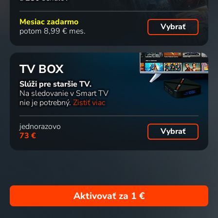
Mesiac zadarmo
Vybrať
potom 8,99 € mes.
TV BOX
Slúži pre staršie TV.
Na sledovanie v Smart TV
nie je potrebný.
Zistiť viac
jednorazovo
Vybrať
73 €
Aktivovať za
1 €