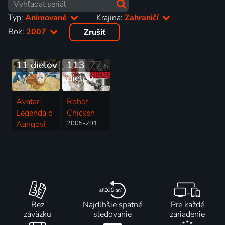
Typ:
Animované
Krajina:
Zahraničí
Rok:
2007
Zrušiť
11 dielov
93
113
77
%
%
dielov
Avatar:
Robot
Legenda o
Chicken
Aangovi
2005-2014 | USA | Science Fiction, Animovaný, Komédia
2005-2008 | USA | Animovaný, Akčný, Dobrodružný, Fantasy, Mysteriózny, Rodinný, Vojnový
Bez
Najdlhšie spätné
Pre každé
záväzku
sledovanie
zariadenie