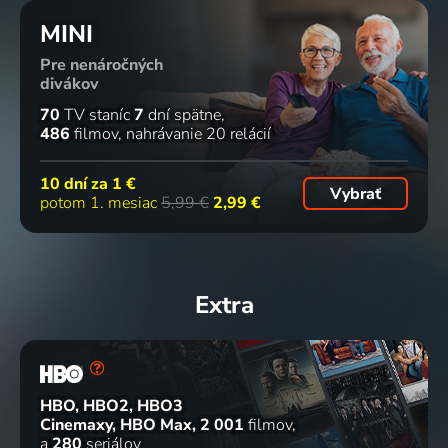
MINI
Pre nenáročných
divákov
70
TV staníc
7
dní spätne
486
filmov
nahrávanie 20 relácií
10 dní za
1 €
Vybrať
potom 1. mesiac
5,99 €
2,99 €
Extra
HBO, HBO2, HBO3
Cinemaxy, HBO Max
2 001
filmov
a
280
seriálov