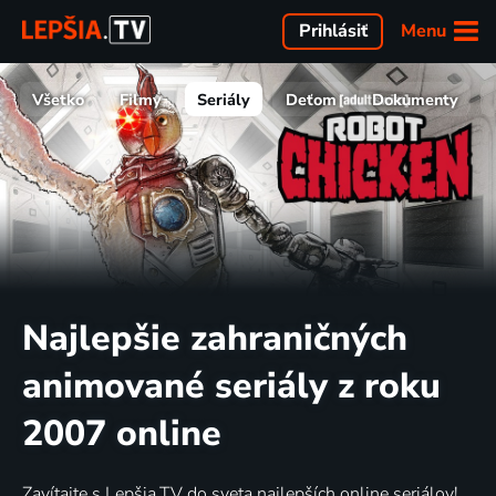
Menu
Prihlásiť
Všetko
Filmy
Seriály
Deťom
Dokumenty
Najlepšie zahraničných
animované seriály z roku
2007 online
Zavítajte s Lepšia.TV do sveta najlepších online seriálov!