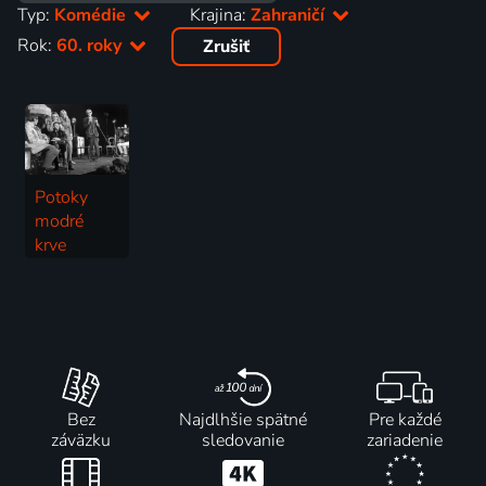
Typ:
Komédie
Krajina:
Zahraničí
Rok:
60. roky
Zrušiť
Potoky
modré
krve
1969 | Hudba, Komédia
Bez
Najdlhšie spätné
Pre každé
záväzku
sledovanie
zariadenie