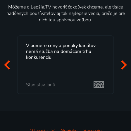
Môžeme o Lepšia.TV hovoriť čokoľvek chceme, ale tisíce
nadšených používateľov aj tak najlepšie vedia, prečo je pre
nich tou správnou voľbou.
V pomere ceny a ponuky kanálov
nemá služba na domácom trhu
konkurenciu.
Stanislav Janů
O Lepšia.TV
Novinky
Recenzie