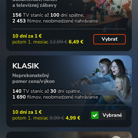
a televíznej zábavy
156
TV staníc
až
100
dní spätne
2 453
filmov
neobmedzené nahrávanie
10 dní za
1 €
Vybrať
potom 1. mesiac
12,99 €
6,49 €
KLASIK
Neprekonateľný
pomer cena/výkon
140
TV staníc
až
30
dní spätne
1 690
filmov
neobmedzené nahrávanie
10 dní za
1 €
Vybrané
potom 1. mesiac
9,99 €
4,99 €