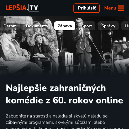
Menu
Prihlásiť
Deťom
Dokumenty
Zábava
Šport
Správy
H
Najlepšie zahraničných
komédie z 60. rokov online
Zabudnite na starosti a nalaďte si skvelú náladu so
zábavnými programami, skvelými súťažami alebo
najrôznejšími talkshow. Lepšia.TV videotéka ponúka more