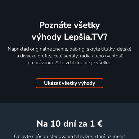
Poznáte všetky
výhody Lepšia.TV?
Napríklad originálne znenie, dabing, skryté titulky, detské
a divácke profily, celé seriály, rádia alebo rýchlosť
prehrávania. A to zďaleka nie je všetko.
Ukázať všetky výhody
na 10 dní
za 1 €
Objavte spôsob sledovania televízie, ktorý už meniť