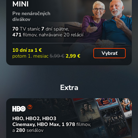
MINI
Pre nenáročných
divákov
70
TV staníc
7
dní spätne
471
filmov
nahrávanie 20 relácií
10 dní za
1 €
Vybrať
potom 1. mesiac
5,99 €
2,99 €
Extra
HBO, HBO2, HBO3
Cinemaxy, HBO Max
1 978
filmov
a
280
seriálov