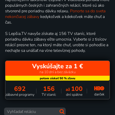
populárnych českých i zahraničných relácií, ktoré sú ako
stvorené pre poriadnu dávku relaxu.
Ponorte sa do sveta
nekončiacej zábavy
kedykoľvek a kdekoľvek máte chuť a
čas.
S Lepšia.TV navyše získate aj 156 TV staníc, ktoré
poriadnu dávku zábavy ešte umocnia. Vyberte si z tisícov
relácií presne ten, na ktorý máte chuť, urobte si pohodlie a
nechajte sa unášať na vlne televíznej pohody.
Vyskúšajte za 1 €
na 10 dní a bez záväzku
692
156
100
až
darček
zábavné programy
TV staníc
dní spätne