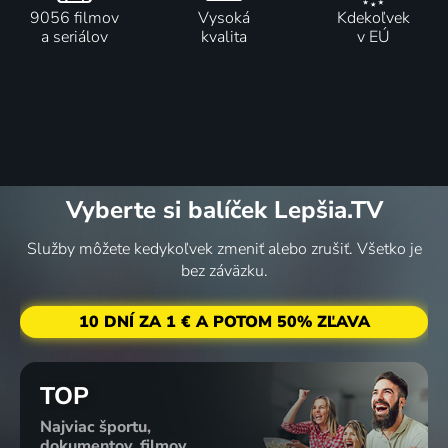
9056 filmov
Vysoká
Kdekoľvek
a seriálov
kvalita
v EÚ
Vyberte si balíček Lepšia.TV
Služby môžete kedykoľvek zmeniť alebo zrušiť. Všetko je
bez záväzku.
10 DNÍ ZA 1 € A POTOM 50% ZĽAVA
TOP
Najviac športu,
dokumentov, filmov