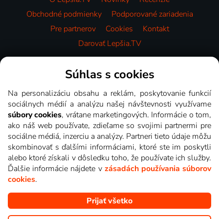
Obchodné podmienky
Podporované zariadenia
Pre partnerov
Cookies
Kontakt
Darovať Lepšia.TV
Videotéka
Súhlas s cookies
Na personalizáciu obsahu a reklám, poskytovanie funkcií
sociálnych médií a analýzu našej návštevnosti využívame
súbory cookies
, vrátane marketingových. Informácie o tom,
ako náš web používate, zdieľame so svojimi partnermi pre
sociálne médiá, inzerciu a analýzy. Partneri tieto údaje môžu
skombinovať s ďalšími informáciami, ktoré ste im poskytli
alebo ktoré získali v dôsledku toho, že používate ich služby.
Ďalšie informácie nájdete v
zásadách používania súborov
cookies
.
Prijať všetko
Copyright © goNET s.r.o. Na tomto webe sú zobrazované obrázky
z relácií TV staníc, ktoré môžete sledovať v Lepšia.TV.