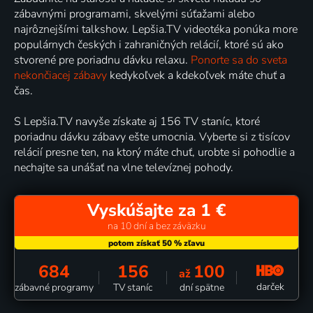
zábavnými programami, skvelými súťažami alebo
najrôznejšími talkshow. Lepšia.TV videotéka ponúka more
populárnych českých i zahraničných relácií, ktoré sú ako
stvorené pre poriadnu dávku relaxu.
Ponorte sa do sveta
nekončiacej zábavy
kedykoľvek a kdekoľvek máte chuť a
čas.
S Lepšia.TV navyše získate aj 156 TV staníc, ktoré
poriadnu dávku zábavy ešte umocnia. Vyberte si z tisícov
relácií presne ten, na ktorý máte chuť, urobte si pohodlie a
nechajte sa unášať na vlne televíznej pohody.
Vyskúšajte za 1 €
na 10 dní a bez záväzku
684
156
100
až
darček
zábavné programy
TV staníc
dní spätne