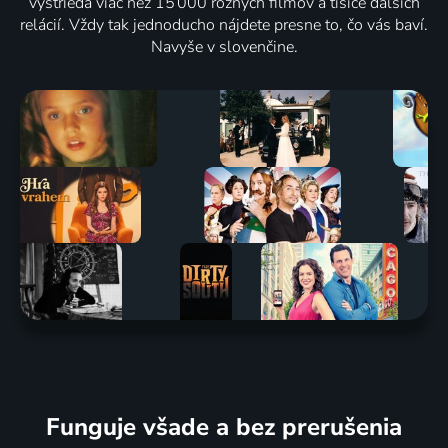
vystrieda viac než 15 000 rôznych filmov a tisíce ďalších
relácií. Vždy tak jednoducho nájdete presne to, čo vás baví.
Navyše v slovenčine.
Funguje všade a bez prerušenia