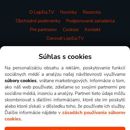
O Lepšia.TV
Novinky
Recenzie
Obchodné podmienky
Podporované zariadenia
Pre partnerov
Cookies
Kontakt
Darovať Lepšia.TV
Videotéka
Súhlas s cookies
Na personalizáciu obsahu a reklám, poskytovanie funkcií
sociálnych médií a analýzu našej návštevnosti využívame
súbory cookies
, vrátane marketingových. Informácie o tom,
ako náš web používate, zdieľame so svojimi partnermi pre
sociálne médiá, inzerciu a analýzy. Partneri tieto údaje môžu
skombinovať s ďalšími informáciami, ktoré ste im poskytli
alebo ktoré získali v dôsledku toho, že používate ich služby.
Ďalšie informácie nájdete v
zásadách používania súborov
cookies
.