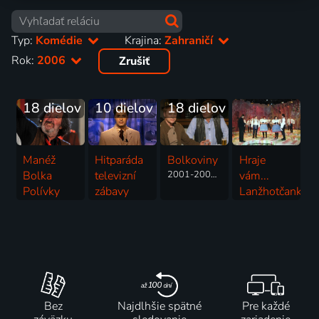
Typ:
Komédie
Krajina:
Zahraničí
Rok:
2006
Zrušiť
18 dielov
10 dielov
18 dielov
Manéž
Hitparáda
Bolkoviny
Hraje
Bolka
televizní
2001-2007 | Komédia, Talk Show
vám...
Polívky
zábavy
Lanžhotčanka
2001-2017 | Komédia
2006-2007 | Komédia
2006 | Hudba, Komédia
Bez
Najdlhšie spätné
Pre každé