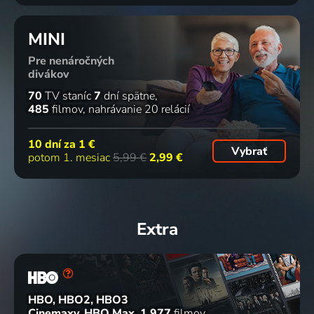
MINI
Pre nenáročných
divákov
70
TV staníc
7
dní spätne
485
filmov
nahrávanie 20 relácií
10 dní za
1 €
Vybrať
potom 1. mesiac
5,99 €
2,99 €
Extra
HBO, HBO2, HBO3
Cinemaxy, HBO Max
1 977
filmov