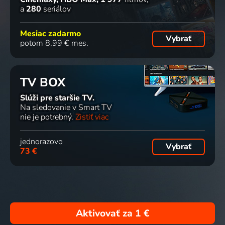
a
280
seriálov
Mesiac zadarmo
Vybrať
potom 8,99 € mes.
TV BOX
Slúži pre staršie TV.
Na sledovanie v Smart TV
nie je potrebný.
Zistiť viac
jednorazovo
Vybrať
73 €
Aktivovať za
1 €