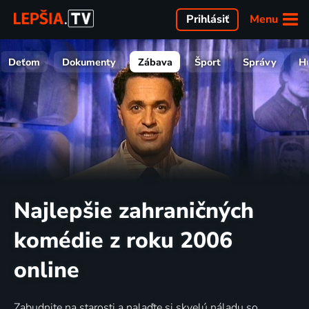
Menu
Prihlásiť
Deťom
Dokumenty
Zábava
Šport
Správy
H
Najlepšie zahraničných
komédie z roku 2006
online
Zabudnite na starosti a nalaďte si skvelú náladu so