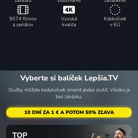
záväzku
sledovanie
zariadenie
9074 filmov
Vysoká
Kdekoľvek
a seriálov
kvalita
v EÚ
Vyberte si balíček Lepšia.TV
Služby môžete kedykoľvek zmeniť alebo zrušiť. Všetko je
bez záväzku.
10 DNÍ ZA 1 € A POTOM 50% ZĽAVA
TOP