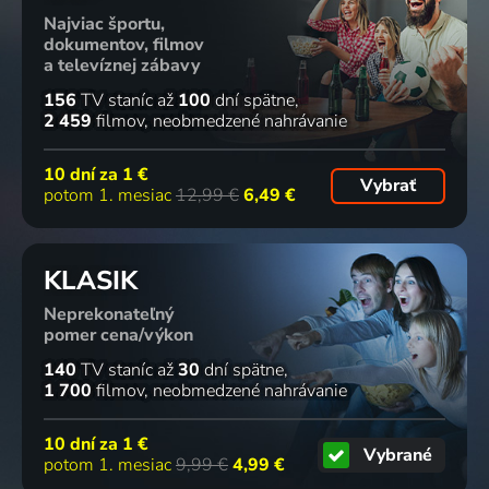
Najviac športu,
dokumentov, filmov
a televíznej zábavy
156
TV staníc
až
100
dní spätne
2 459
filmov
neobmedzené nahrávanie
10 dní za
1 €
Vybrať
potom 1. mesiac
12,99 €
6,49 €
KLASIK
Neprekonateľný
pomer cena/výkon
140
TV staníc
až
30
dní spätne
1 700
filmov
neobmedzené nahrávanie
10 dní za
1 €
Vybrané
potom 1. mesiac
9,99 €
4,99 €