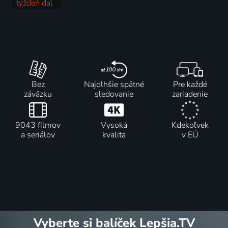
týždeň dal
a vzal
2014-2026 | USA | Talk Show, Komédia
Bez
Najdlhšie spätné
Pre každé
záväzku
sledovanie
zariadenie
9043 filmov
Vysoká
Kdekoľvek
a seriálov
kvalita
v EÚ
Vyberte si balíček Lepšia.TV