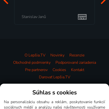
Stanislav Janů
O Lepšia.TV
Novinky
Recenzie
Obchodné podmienky
Podporované zariadenia
Pre partnerov
Cookies
Kontakt
Darovať Lepšia.TV
Videotéka
Súhlas s cookies
Na personalizáciu obsahu a reklám, poskytovanie funkcií
sociálnych médií a analýzu našej návštevnosti využívame