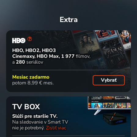
Extra
HBO, HBO2, HBO3
Cinemaxy, HBO Max
1 977
filmov
a
280
seriálov
Mesiac zadarmo
Vybrať
potom 8,99 € mes.
TV BOX
Slúži pre staršie TV.
Na sledovanie v Smart TV
nie je potrebný.
Zistiť viac