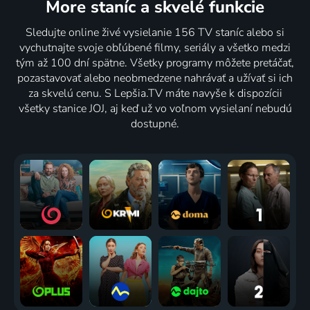
More staníc
a skvelé funkcie
Sledujte online živé vysielanie 156 TV staníc alebo si
vychutnajte svoje obľúbené filmy, seriály a všetko medzi
tým až 100 dní spätne. Všetky programy môžete pretáčať,
pozastavovať alebo neobmedzene nahrávať a užívať si ich
za skvelú cenu. S Lepšia.TV máte navyše k dispozícii
všetky stanice JOJ, aj keď už vo voľnom vysielaní nebudú
dostupné.