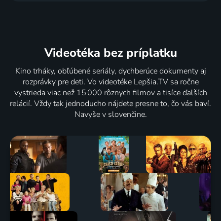
Videotéka
bez príplatku
Kino trháky, obľúbené seriály, dychberúce dokumenty aj
rozprávky pre deti. Vo videotéke Lepšia.TV sa ročne
vystrieda viac než 15 000 rôznych filmov a tisíce ďalších
relácií. Vždy tak jednoducho nájdete presne to, čo vás baví.
Navyše v slovenčine.