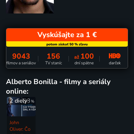
Vyskúšajte za 1 €
9043
156
100
až
darček
filmov a seriálov
TV staníc
dní spätne
Alberto Bonilla - filmy a seriály
online:
2 diely
88
%
John
Oliver: Čo