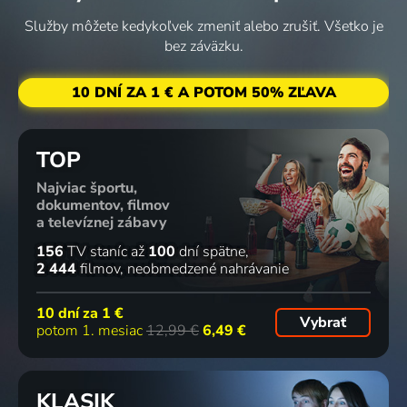
Služby môžete kedykoľvek zmeniť alebo zrušiť. Všetko je
bez záväzku.
10 DNÍ ZA 1 € A POTOM 50% ZĽAVA
TOP
Najviac športu,
dokumentov, filmov
a televíznej zábavy
156
TV staníc
až
100
dní spätne
2 444
filmov
neobmedzené nahrávanie
10 dní za
1 €
Vybrať
potom 1. mesiac
12,99 €
6,49 €
KLASIK