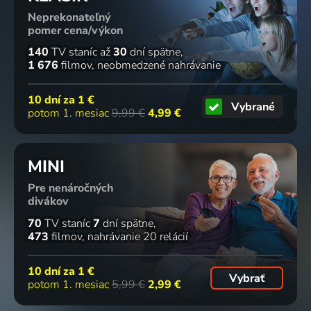
Neprekonateľný
pomer cena/výkon
140
TV staníc
až
30
dní spätne
1 676
filmov
neobmedzené nahrávanie
10 dní za
1 €
Vybrané
potom 1. mesiac
9,99 €
4,99 €
MINI
Pre nenáročných
divákov
70
TV staníc
7
dní spätne
473
filmov
nahrávanie 20 relácií
10 dní za
1 €
Vybrať
potom 1. mesiac
5,99 €
2,99 €