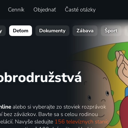
Cenník
Objednať
Časté otázky
y
Deťom
Dokumenty
Zábava
Šport
obrodružstvá
nline
alebo si vyberajte zo stoviek rozprávok
ní bez záväzkov. Bavte sa s celou rodinou
elácií. Navyše sledujte
156 televíznych staníc