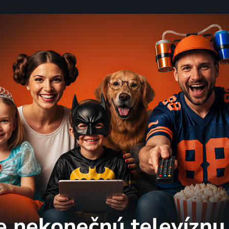
e nekonečnú
televíznu