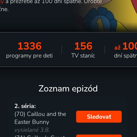
ky
a prezretie až 100 dní spätne. Urobte
ne.
1336
156
10
až
programy pre deti
TV staníc
dní spät
Zoznam epizód
2. séria:
(70) Caillou and the
Sledovať
Easter Bunny
vysielané 3.8.