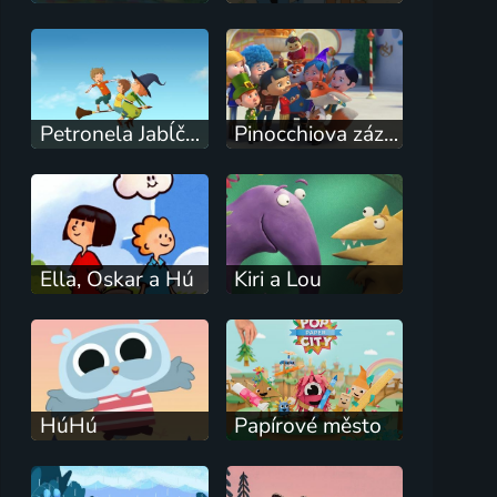
Petronela Jabĺčková
Pinocchiova zázračná dedinka
Ella, Oskar a Hú
Kiri a Lou
HúHú
Papírové město