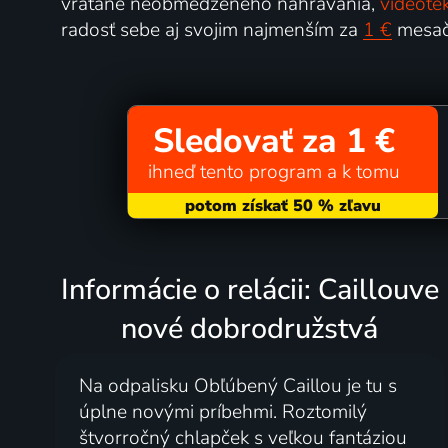
vrátane neobmedzeného nahrávania,
videoté
radosť sebe aj svojim najmenším za
1 €
mesač
Sledovať za 1 €
ihneď tento program a k tomu
Informácie o relácii: Caillouve
nové dobrodružstvá
Na odpalisku Obľúbený Caillou je tu s
úplne novými príbehmi. Roztomilý
štvorročný chlapček s veľkou fantáziou