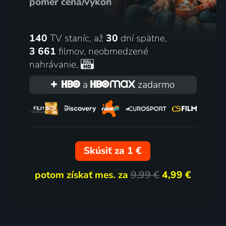
pomer cena/výkon
140
TV staníc, až
30
dní spätne,
3 661
filmov
,
neobmedzené
nahrávanie
,
a
zadarmo
Skúsiť za 1 €
potom získať mes. za
9,99 €
4,99 €