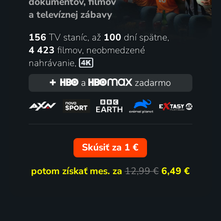
dokumentov, filmov
a televíznej zábavy
156
TV staníc, až
100
dní spätne,
4 423
filmov
,
neobmedzené
nahrávanie
,
a
zadarmo
Skúsiť za 1 €
potom získať mes. za
12,99 €
6,49 €