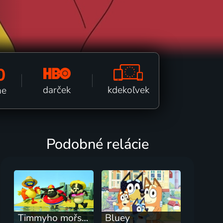
0
kdekoľvek
darček
ne
Podobné relácie
Timmyho mořské dobrodružství
Bluey