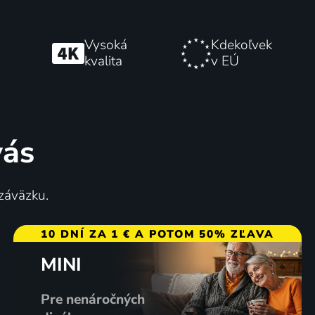
Vysoká
Kdekoľvek
kvalita
v EÚ
vás
 záväzku.
10 DNÍ ZA 1 € A POTOM 50% ZĽAVA
MINI
Pre nenáročných