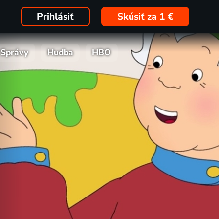
Prihlásiť
Skúsiť za 1 €
Správy
Hudba
HBO