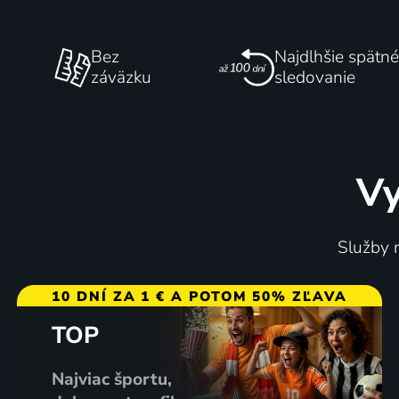
Bez
Najdlhšie spätné
záväzku
sledovanie
Vy
Služby m
10 DNÍ ZA 1 € A POTOM 50% ZĽAVA
TOP
Najviac športu,