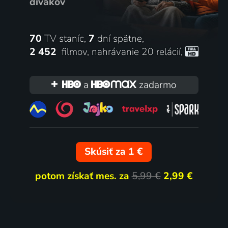
divákov
70
TV staníc,
7
dní spätne,
2 452
filmov
,
nahrávanie 20 relácií
,
a
zadarmo
Skúsiť za 1 €
potom získať mes. za
5,99 €
2,99 €