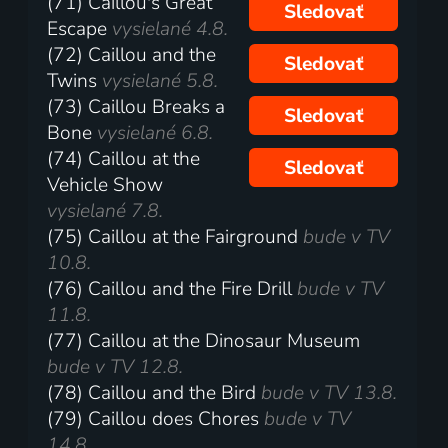
(71) Caillou's Great
Sledovať
Escape
vysielané 4.8.
(72) Caillou and the
Sledovať
Twins
vysielané 5.8.
(73) Caillou Breaks a
Sledovať
Bone
vysielané 6.8.
(74) Caillou at the
Sledovať
Vehicle Show
vysielané 7.8.
(75) Caillou at the Fairground
bude v TV
10.8.
(76) Caillou and the Fire Drill
bude v TV
11.8.
(77) Caillou at the Dinosaur Museum
bude v TV 12.8.
(78) Caillou and the Bird
bude v TV 13.8.
(79) Caillou does Chores
bude v TV
14.8.