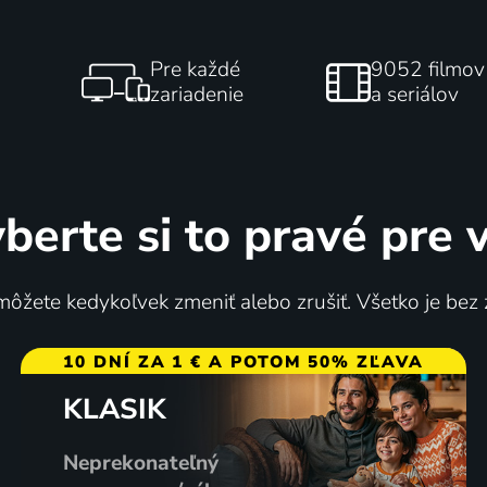
Pre každé
9052 filmov
zariadenie
a seriálov
berte si to pravé pre 
ôžete kedykoľvek zmeniť alebo zrušiť. Všetko je bez
10 DNÍ ZA 1 € A POTOM 50% ZĽAVA
KLASIK
Neprekonateľný