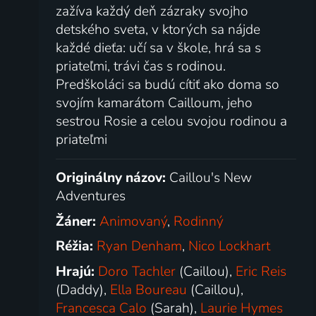
zažíva každý deň zázraky svojho
detského sveta, v ktorých sa nájde
každé dieťa: učí sa v škole, hrá sa s
priateľmi, trávi čas s rodinou.
Predškoláci sa budú cítiť ako doma so
svojím kamarátom Cailloum, jeho
sestrou Rosie a celou svojou rodinou a
priateľmi
Originálny názov:
Caillou's New
Adventures
Žáner:
Animovaný
,
Rodinný
Réžia:
Ryan Denham
,
Nico Lockhart
Hrajú:
Doro Tachler
(Caillou),
Eric Reis
(Daddy),
Ella Boureau
(Caillou),
Francesca Calo
(Sarah),
Laurie Hymes