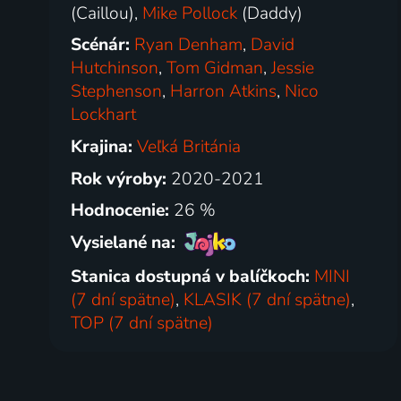
(Caillou),
Mike Pollock
(Daddy)
Scénár:
Ryan Denham
,
David
Hutchinson
,
Tom Gidman
,
Jessie
Stephenson
,
Harron Atkins
,
Nico
Lockhart
Krajina:
Veľká Británia
Rok výroby:
2020-2021
Hodnocenie:
26 %
Vysielané na:
Stanica dostupná v balíčkoch:
MINI
(7 dní spätne)
,
KLASIK (7 dní spätne)
,
TOP (7 dní spätne)