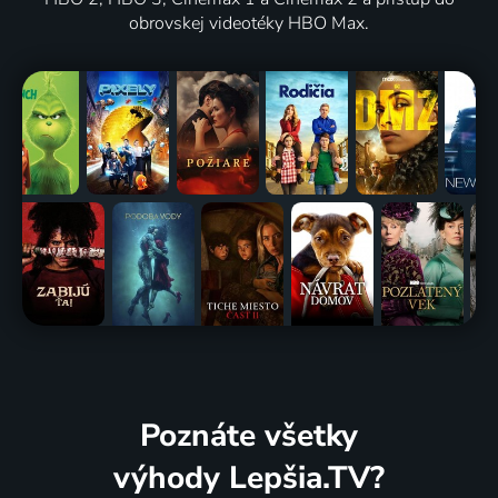
obrovskej videotéky HBO Max.
Poznáte všetky
výhody Lepšia.TV?