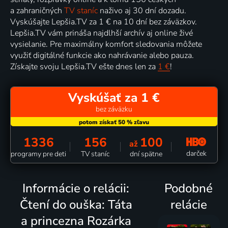
a zahraničných
TV staníc
naživo aj 30 dní dozadu.
Vyskúšajte Lepšia.TV za 1 € na 10 dní bez záväzkov.
Lepšia.TV vám prináša najdlhší archív aj online živé
vysielanie. Pre maximálny komfort sledovania môžete
využiť digitálné funkcie ako nahrávanie alebo pauza.
Získajte svoju Lepšia.TV ešte dnes len za
1 €
!
Vyskúšať za 1 €
bez záväzku
1336
156
100
až
darček
programy pre deti
TV staníc
dní spätne
Informácie o relácii:
Podobné
Čtení do ouška: Táta
relácie
a princezna Rozárka