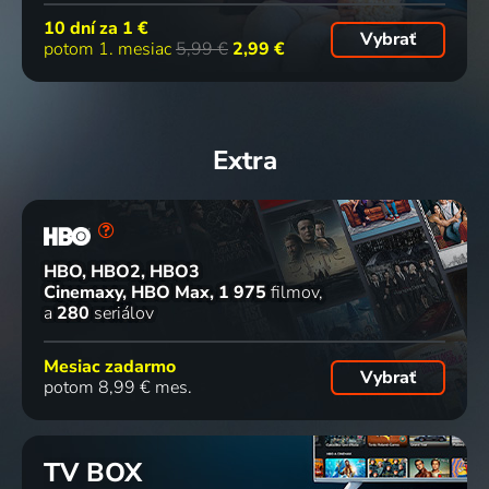
10 dní za
1 €
Vybrať
potom 1. mesiac
5,99 €
2,99 €
Extra
HBO, HBO2, HBO3
Cinemaxy, HBO Max
1 975
filmov
a
280
seriálov
Mesiac zadarmo
Vybrať
potom 8,99 € mes.
TV BOX