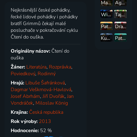
Madla a Ťap
Agent v kapse
Nejkrásnější české pohádky,
Wifina
Tajemství staré bambitky
řecké lidové pohádky i pohádky
bratří Grimmů čekají malé
Pat a Mat vo filme
Draci v hrnci
posluchače v pokračování cyklu
Čtení do ouška.
Kuky se vrací
Pat a Mat: Zimní radovánky
Originálny názov:
Čtení do
ouška
Žáner:
Literatúra
,
Rozprávka
,
Poviedkový
,
Rodinný
Hrajú:
Libuše Šafránková
,
Dagmar Veškrnová-Havlová
,
Josef Abrhám
,
Jiří Dvořák
,
Jan
Vondráček
,
Miloslav König
Krajina:
Česká republika
Rok výroby:
2013
Hodnocenie:
52 %