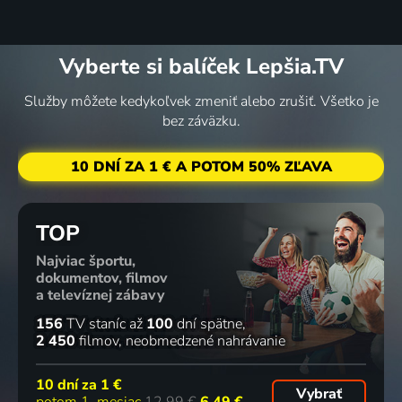
Vyberte si balíček Lepšia.TV
Služby môžete kedykoľvek zmeniť alebo zrušiť. Všetko je
bez záväzku.
10 DNÍ ZA 1 € A POTOM 50% ZĽAVA
TOP
Najviac športu,
dokumentov, filmov
a televíznej zábavy
156
TV staníc
až
100
dní spätne
2 450
filmov
neobmedzené nahrávanie
10 dní za
1 €
Vybrať
potom 1. mesiac
12,99 €
6,49 €