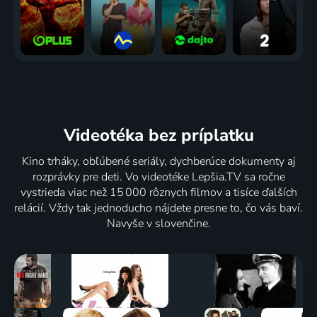
Videotéka
bez príplatku
Kino trháky, obľúbené seriály, dychberúce dokumenty aj
rozprávky pre deti. Vo videotéke Lepšia.TV sa ročne
vystrieda viac než 15 000 rôznych filmov a tisíce ďalších
relácií. Vždy tak jednoducho nájdete presne to, čo vás baví.
Navyše v slovenčine.