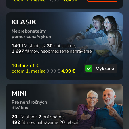
KLASIK
Neprekonateľný
pomer cena/výkon
140
TV staníc
až
30
dní spätne
1 697
filmov
neobmedzené nahrávanie
10 dní za
1 €
Vybrané
potom 1. mesiac
9,99 €
4,99 €
MINI
Pre nenáročných
divákov
70
TV staníc
7
dní spätne
492
filmov
nahrávanie 20 relácií