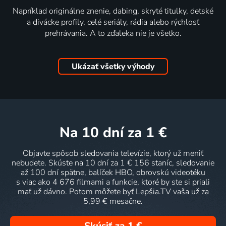
Napríklad originálne znenie, dabing, skryté titulky, detské
a divácke profily, celé seriály, rádia alebo rýchlosť
prehrávania. A to zďaleka nie je všetko.
Ukázať všetky výhody
na 10 dní
za 1 €
Objavte spôsob sledovania televízie, ktorý už meniť
nebudete. Skúste na 10 dní za 1 € 156 staníc, sledovanie
až 100 dní spätne, balíček HBO, obrovskú videotéku
s viac ako 4 676 filmami a funkcie, ktoré by ste si priali
mať už dávno. Potom môžete byť Lepšia.TV vaša už za
5,99 € mesačne.
Skúsiť za 1 €