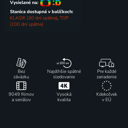
Vysielané na:
Stanica dostupná v balíčkoch:
KLASIK (30 dní spätne)
,
TOP
(100 dní spätne)
Bez
Najdlhšie spätné
Pre každé
záväzku
sledovanie
zariadenie
9049 filmov
Vysoká
Kdekoľvek
a seriálov
kvalita
v EÚ