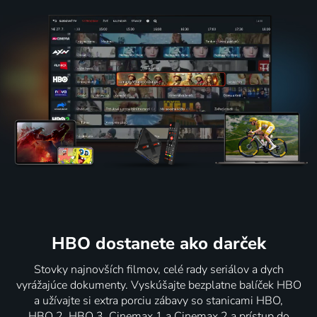
HBO dostanete ako darček
Stovky najnovších filmov, celé rady seriálov a dych
vyrážajúce dokumenty. Vyskúšajte bezplatne balíček HBO
a užívajte si extra porciu zábavy so stanicami HBO,
HBO 2, HBO 3, Cinemax 1 a Cinemax 2 a prístup do