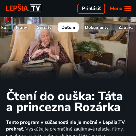
Menu
Prihlásiť
tko
Filmy
Seriály
Deťom
Dokumenty
Zábava
Čtení do ouška: Táta
a princezna Rozárka
Tento program v súčasnosti nie je možné v Lepšia.TV
prehrať.
Vyskúšajte prehrať iné zaujímavé relácie, filmy,
seriály, rozprávky online a k tomu 156 českých