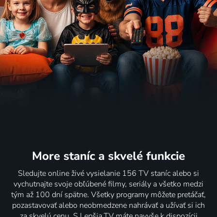
More staníc
a skvelé funkcie
Sledujte online živé vysielanie 156 TV staníc alebo si
vychutnajte svoje obľúbené filmy, seriály a všetko medzi
tým až 100 dní spätne. Všetky programy môžete pretáčať,
pozastavovať alebo neobmedzene nahrávať a užívať si ich
za skvelú cenu. S Lepšia.TV máte navyše k dispozícii