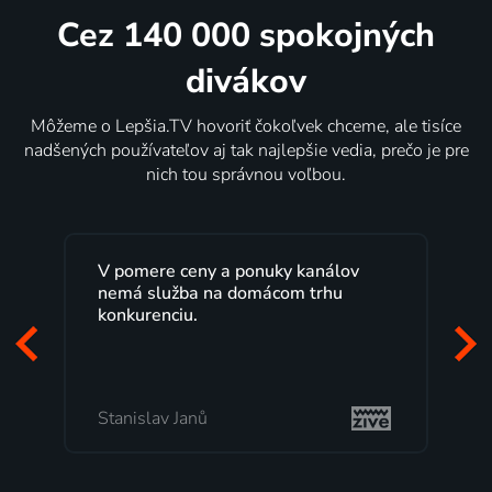
Cez 140 000 spokojných
divákov
Môžeme o Lepšia.TV hovoriť čokoľvek chceme, ale tisíce
nadšených používateľov aj tak najlepšie vedia, prečo je pre
nich tou správnou voľbou.
Lepšia.TV sledujem už niekoľko
rokov s maximálnou spokojnosťou.
Veľký výber programov a možnosť
pozerať, kedy sa mi hodí, je presne
to, čo mi vyhovuje.
Milada Tomešová