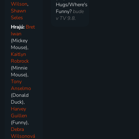
Wilson
,
Hugs/Where's
Shawn
Funny?
bude
Seles
v TV 9.8.
Hrajú:
Bret
Iwan
(Mickey
Mouse),
Kaitlyn
Robrock
(Minnie
Mouse),
Tony
Anselmo
(Donald
Duck),
Harvey
Guillen
(Funny),
Debra
Wilsonová