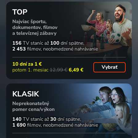
TOP
Najviac športu,
dokumentov, filmov
a televíznej zábavy
156
TV staníc
až
100
dní spätne
2 453
filmov
neobmedzené nahrávanie
10 dní za
1 €
Vybrať
potom 1. mesiac
12,99 €
6,49 €
KLASIK
Neprekonateľný
pomer cena/výkon
140
TV staníc
až
30
dní spätne
1 690
filmov
neobmedzené nahrávanie