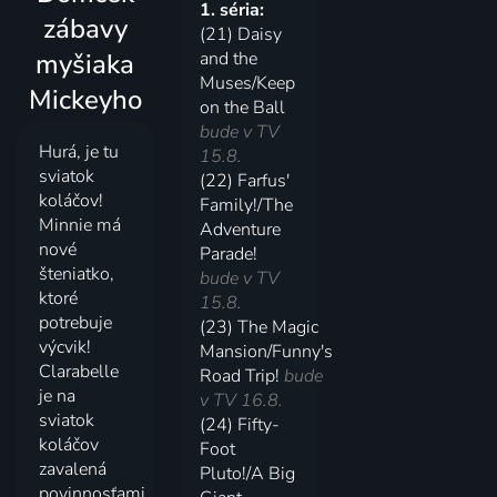
1. séria:
zábavy
(21) Daisy
myšiaka
and the
Muses/Keep
Mickeyho
on the Ball
bude v TV
Hurá, je tu
15.8.
sviatok
(22) Farfus'
koláčov!
Family!/The
Minnie má
Adventure
nové
Parade!
šteniatko,
bude v TV
ktoré
15.8.
potrebuje
(23) The Magic
výcvik!
Mansion/Funny's
Clarabelle
Road Trip!
bude
je na
v TV 16.8.
sviatok
(24) Fifty-
koláčov
Foot
zavalená
Pluto!/A Big
povinnosťami,