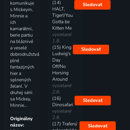
(14)
komunikuje
Sledovať
HALT,
s Mickeym,
Tiger!/You
Minnie a
Gotta be
ich
Kitten Me
kamarátmi,
vysielané
berie partiu
1.8.
na bláznivé
(15) King
a veselé
Sledovať
Ludwig's
dobrodružstvá
Day
plné
Off/No
fantazijných
Horsing
hier a
Around
splnených
vysielané
želaní. V
2.8.
druhej sérii
(16)
sa Mickey,
Sledovať
Dinosafari
Minnie...
vysielané
2.8.
Originálny
(17) Trafený
názov:
Sledovať