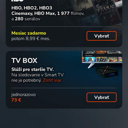
HBO, HBO2, HBO3
Cinemaxy, HBO Max
1 977
filmov
a
280
seriálov
Mesiac zadarmo
Vybrať
potom 8,99 € mes.
TV BOX
Slúži pre staršie TV.
Na sledovanie v Smart TV
nie je potrebný.
Zistiť viac
jednorazovo
Vybrať
73 €