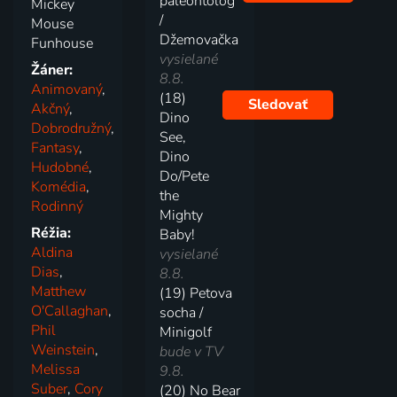
paleontológ
Mickey
/
Mouse
Džemovačka
Funhouse
vysielané
Žáner:
8.8.
Animovaný
,
(18)
Sledovať
Akčný
,
Dino
Dobrodružný
,
See,
Fantasy
,
Dino
Hudobné
,
Do/Pete
Komédia
,
the
Rodinný
Mighty
Réžia:
Baby!
Aldina
vysielané
Dias
,
8.8.
Matthew
(19) Petova
O'Callaghan
,
socha /
Phil
Minigolf
Weinstein
,
bude v TV
Melissa
9.8.
Suber
,
Cory
(20) No Bear