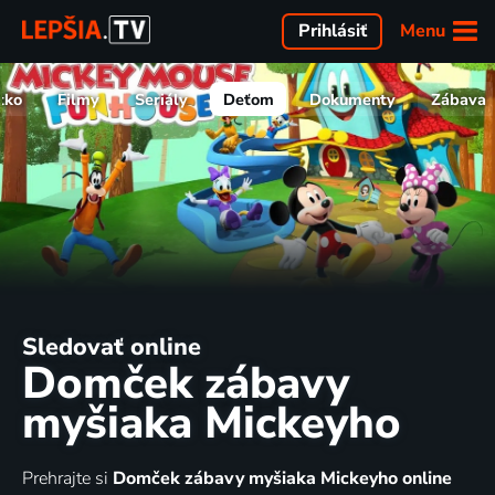
Menu
Prihlásiť
tko
Filmy
Seriály
Deťom
Dokumenty
Zábava
Sledovať online
Domček zábavy
myšiaka Mickeyho
Prehrajte si
Domček zábavy myšiaka Mickeyho online