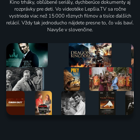
Kino trháky, obľúbené seriály, dychberúce dokumenty aj
rozprávky pre deti. Vo videotéke Lepšia.TV sa ročne
vystrieda viac než 15 000 rôznych filmov a tisíce ďalších
relácií. Vždy tak jednoducho nájdete presne to, čo vás baví.
Navyše v slovenčine.