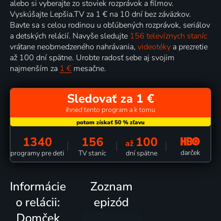
alebo si vyberajte zo stoviek rozprávok a filmov.
Vyskúšajte Lepšia.TV za 1 € na 10 dní bez záväzkov.
Bavte sa s celou rodinou u obľúbených rozprávok, seriálov
a detských relácií. Navyše sledujte
156 televíznych staníc
vrátane neobmedzeného nahrávania,
videotéky
a prezretie
až 100 dní spätne. Urobte radosť sebe aj svojim
najmenším za
1 €
mesačne.
Sledovať za 1 €
ihneď tento program a k tomu
1340
156
100
až
darček
programy pre deti
TV staníc
dní spätne
Informácie
Zoznam
o relácii:
epizód
Domček