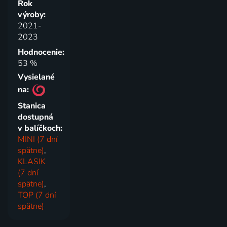
Rok
výroby:
2021-
2023
Hodnocenie:
53 %
Vysielané
na:
Stanica
dostupná
v balíčkoch:
MINI (7 dní
spätne)
,
KLASIK
(7 dní
spätne)
,
TOP (7 dní
spätne)