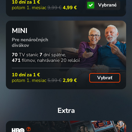
10 dní za
1 €
Vybrané
potom 1. mesiac
9,99 €
4,99 €
MINI
Pre nenáročných
divákov
70
TV staníc
7
dní spätne
471
filmov
nahrávanie 20 relácií
10 dní za
1 €
Vybrať
potom 1. mesiac
5,99 €
2,99 €
Extra