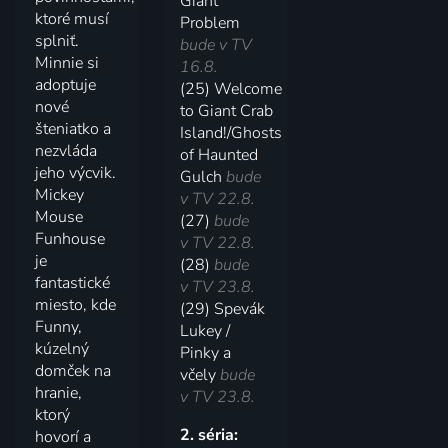
Giant
ktoré musí
Problem
splniť.
bude v TV
Minnie si
16.8.
adoptuje
(25) Welcome
nové
to Giant Crab
šteniatko a
Island!/Ghosts
nezvláda
of Haunted
jeho výcvik.
Gulch
bude
Mickey
v TV 22.8.
Mouse
(27)
bude
Funhouse
v TV 22.8.
je
(28)
bude
fantastické
v TV 23.8.
miesto, kde
(29) Spevák
Funny,
Lukey /
kúzelný
Pinky a
domček na
včely
bude
hranie,
v TV 23.8.
ktorý
2. séria:
hovorí a