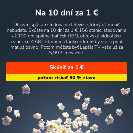
na 10 dní
za 1 €
Objavte spôsob sledovania televízie, ktorý už meniť
nebudete. Skúste na 10 dní za 1 € 156 staníc, sledovanie
až 100 dní spätne, balíček HBO, obrovskú videotéku
s viac ako 4 682 filmami a funkcie, ktoré by ste si priali
mať už dávno. Potom môžete byť Lepšia.TV vaša už za
5,99 € mesačne.
Skúsiť za 1 €