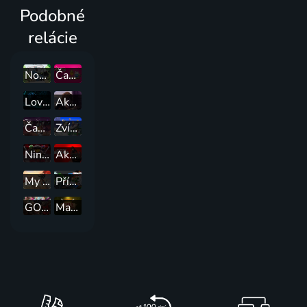
Podobné
relácie
Normálka: Ztracené nahrávky
Čas na dobrodružství
Lovci trolov: Príbehy Arkádie
Ako vycvičiť draka: Cesta do neznáma
Čas na dobrodružství: Daleké kraje
Zvířecí případy
Ninjago, le soulevement des dragons
Ako si vycvičiť draka 2
My Adventures with Superman
Příběy Želv ninja
GOAT: Najlepší z najlepších
Max a Mezirytíři