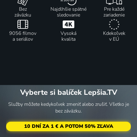
Bez
Najdlhšie spätné
Pre každé
záväzku
sledovanie
zariadenie
9056 filmov
Vysoká
Kdekoľvek
a seriálov
kvalita
v EÚ
Vyberte si balíček Lepšia.TV
Služby môžete kedykoľvek zmeniť alebo zrušiť. Všetko je
bez záväzku.
10 DNÍ ZA 1 € A POTOM 50% ZĽAVA