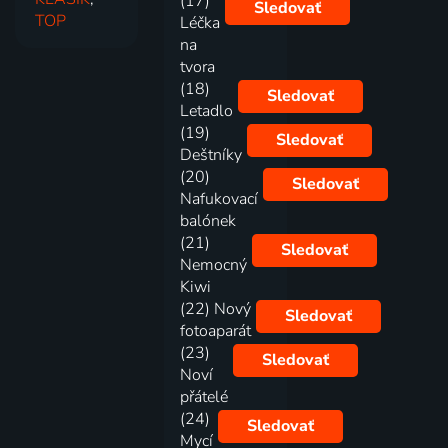
(17)
Sledovať
TOP
Léčka
na
tvora
(18)
Sledovať
Letadlo
(19)
Sledovať
Deštníky
(20)
Sledovať
Nafukovací
balónek
(21)
Sledovať
Nemocný
Kiwi
(22) Nový
Sledovať
fotoaparát
(23)
Sledovať
Noví
přátelé
(24)
Sledovať
Mycí