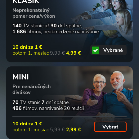
KLASIK
Neprekonateľný
pomer cena/výkon
140
TV staníc
až
30
dní spätne
1 686
filmov
neobmedzené nahrávanie
10 dní za
1 €
Vybrané
potom 1. mesiac
9,99 €
4,99 €
MINI
Pre nenáročných
divákov
70
TV staníc
7
dní spätne
486
filmov
nahrávanie 20 relácií
10 dní za
1 €
Vybrať
potom 1. mesiac
5,99 €
2,99 €