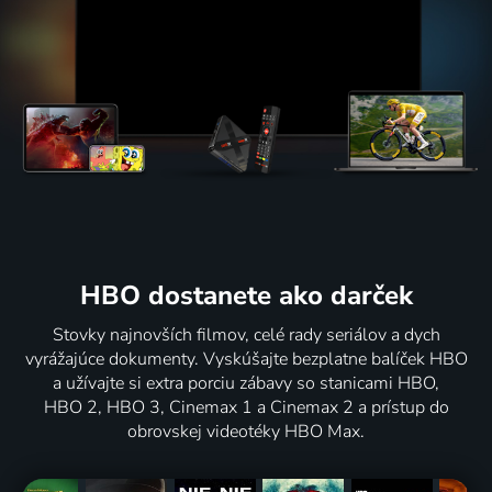
HBO dostanete ako darček
Stovky najnovších filmov, celé rady seriálov a dych
vyrážajúce dokumenty. Vyskúšajte bezplatne balíček HBO
a užívajte si extra porciu zábavy so stanicami HBO,
HBO 2, HBO 3, Cinemax 1 a Cinemax 2 a prístup do
obrovskej videotéky HBO Max.