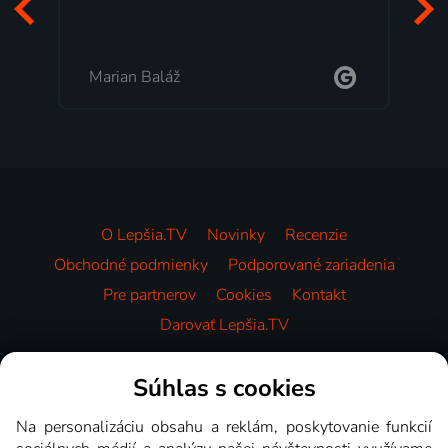
Marian Baláž
O Lepšia.TV
Novinky
Recenzie
Obchodné podmienky
Podporované zariadenia
Pre partnerov
Cookies
Kontakt
Darovať Lepšia.TV
Videotéka
Súhlas s cookies
Na personalizáciu obsahu a reklám, poskytovanie funkcií