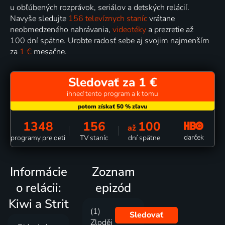
u obľúbených rozprávok, seriálov a detských relácií.
Navyše sledujte
156 televíznych staníc
vrátane
neobmedzeného nahrávania,
videotéky
a prezretie až
100 dní spätne. Urobte radosť sebe aj svojim najmenším
za
1 €
mesačne.
Sledovať za 1 €
ihneď tento program a k tomu
1348
156
100
až
darček
programy pre deti
TV staníc
dní spätne
Informácie
Zoznam
o relácii:
epizód
Kiwi a Strit
(1)
Sledovať
Zloděj