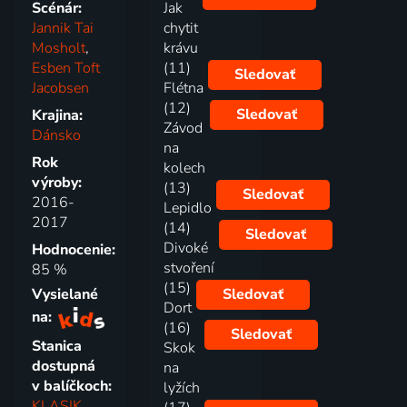
Scénár:
Jak
Jannik Tai
chytit
Mosholt
,
krávu
Esben Toft
(11)
Sledovať
Jacobsen
Flétna
(12)
Sledovať
Krajina:
Závod
Dánsko
na
Rok
kolech
výroby:
(13)
Sledovať
2016-
Lepidlo
2017
(14)
Sledovať
Divoké
Hodnocenie:
stvoření
85 %
(15)
Vysielané
Sledovať
Dort
na:
(16)
Sledovať
Stanica
Skok
dostupná
na
v balíčkoch:
lyžích
KLASIK
,