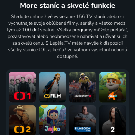
More staníc
a skvelé funkcie
Sledujte online živé vysielanie 156 TV staníc alebo si
vychutnajte svoje obľúbené filmy, seriály a všetko medzi
tým až 100 dní spätne. Všetky programy môžete pretáčať,
pozastavovať alebo neobmedzene nahrávať a užívať si ich
za skvelú cenu. S Lepšia.TV máte navyše k dispozícii
všetky stanice JOJ, aj keď už vo voľnom vysielaní nebudú
dostupné.