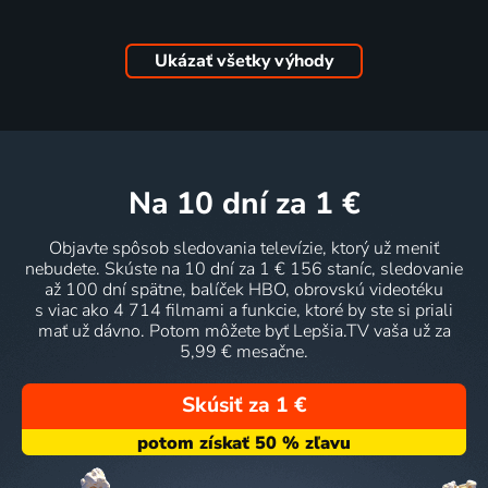
Ukázať všetky výhody
na 10 dní
za 1 €
Objavte spôsob sledovania televízie, ktorý už meniť
nebudete. Skúste na 10 dní za 1 € 156 staníc, sledovanie
až 100 dní spätne, balíček HBO, obrovskú videotéku
s viac ako 4 714 filmami a funkcie, ktoré by ste si priali
mať už dávno. Potom môžete byť Lepšia.TV vaša už za
5,99 € mesačne.
Skúsiť za 1 €