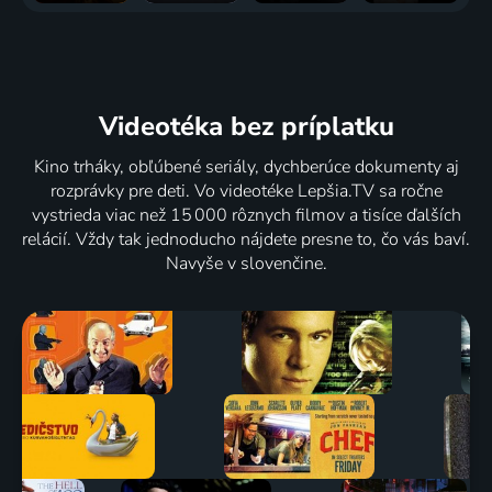
Videotéka
bez príplatku
Kino trháky, obľúbené seriály, dychberúce dokumenty aj
rozprávky pre deti. Vo videotéke Lepšia.TV sa ročne
vystrieda viac než 15 000 rôznych filmov a tisíce ďalších
relácií. Vždy tak jednoducho nájdete presne to, čo vás baví.
Navyše v slovenčine.