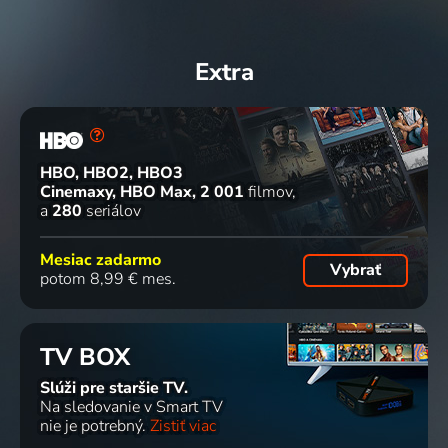
Extra
HBO, HBO2, HBO3
Cinemaxy, HBO Max
2 001
filmov
a
280
seriálov
Mesiac zadarmo
Vybrať
potom 8,99 € mes.
TV BOX
Slúži pre staršie TV.
Na sledovanie v Smart TV
nie je potrebný.
Zistiť viac