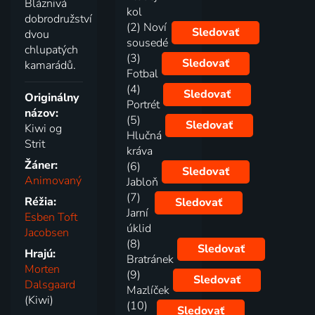
Bláznivá
kol
dobrodružství
(2) Noví
Sledovať
dvou
sousedé
chlupatých
(3)
Sledovať
kamarádů.
Fotbal
(4)
Sledovať
Originálny
Portrét
názov:
(5)
Sledovať
Kiwi og
Hlučná
Strit
kráva
Žáner:
(6)
Sledovať
Animovaný
Jabloň
(7)
Réžia:
Sledovať
Jarní
Esben Toft
úklid
Jacobsen
(8)
Sledovať
Hrajú:
Bratránek
Morten
(9)
Sledovať
Dalsgaard
Mazlíček
(Kiwi)
(10)
Sledovať