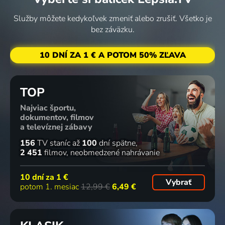
Služby môžete kedykoľvek zmeniť alebo zrušiť. Všetko je
bez záväzku.
10 DNÍ ZA 1 € A POTOM 50% ZĽAVA
TOP
Najviac športu,
dokumentov, filmov
a televíznej zábavy
156
TV staníc
až
100
dní spätne
2 451
filmov
neobmedzené nahrávanie
10 dní za
1 €
Vybrať
potom 1. mesiac
12,99 €
6,49 €