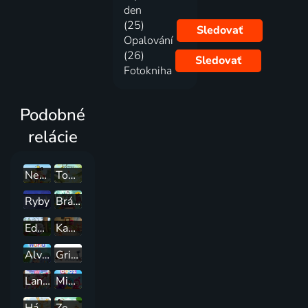
den
(25)
Sledovať
Opalování
(26)
Sledovať
Fotokniha
Podobné
relácie
Nezbedný havran
Tobiáš Lolness
Ryby
Bráška ještěr
Eddie je Yeti
Kamarád na každý pád
Alvin svet
Grizzy et les lemmings
Lana Longbeard
Minibodkovia