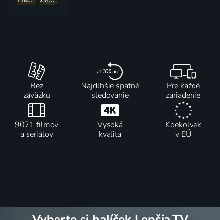
Hádaj, ako veľmi ťa mám rád
Země patří Luně
Bez
Najdlhšie spätné
Pre každé
záväzku
sledovanie
zariadenie
9071 filmov
Vysoká
Kdekoľvek
a seriálov
kvalita
v EÚ
Vyberte si balíček Lepšia.TV