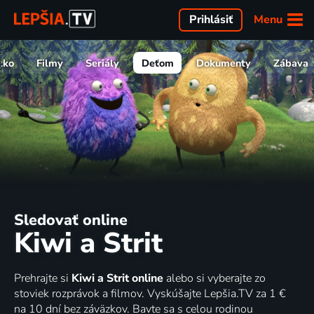
Menu
Prihlásiť
tko
Filmy
Seriály
Deťom
Dokumenty
Zábava
Sledovať online
Kiwi a Strit
Prehrajte si
Kiwi a Strit online
alebo si vyberajte zo
stoviek rozprávok a filmov. Vyskúšajte Lepšia.TV za 1 €
na 10 dní bez záväzkov. Bavte sa s celou rodinou