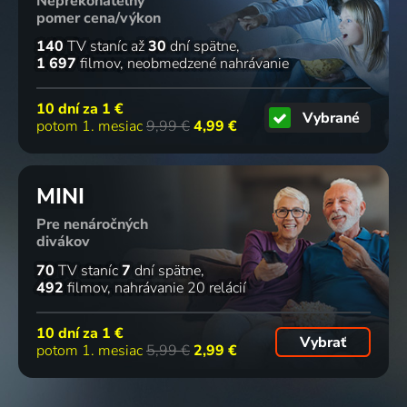
Neprekonateľný
pomer cena/výkon
140
TV staníc
až
30
dní spätne
1 697
filmov
neobmedzené nahrávanie
10 dní za
1 €
Vybrané
potom 1. mesiac
9,99 €
4,99 €
MINI
Pre nenáročných
divákov
70
TV staníc
7
dní spätne
492
filmov
nahrávanie 20 relácií
10 dní za
1 €
Vybrať
potom 1. mesiac
5,99 €
2,99 €