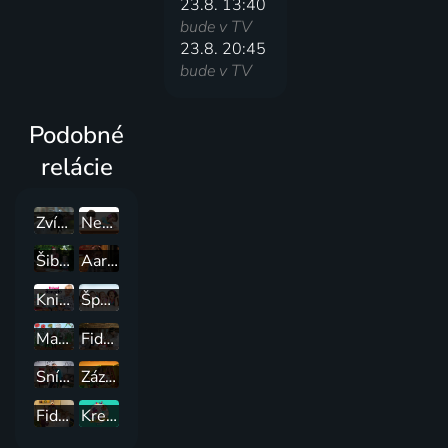
23.8. 13:40
bude v TV
23.8. 20:45
bude v TV
Podobné
relácie
Zvířecí profesionálové
Neposlušník 3
Šibalstvá zo Spievankova 2
Aaron
Knihy od stonožky
Športovisko
MalinyJamológia 2
Fidlivareška
Sníček a Dúhalka
Zázračný ateliér
Fidlibumove pokusy
Kreatívne štúdio Talentus