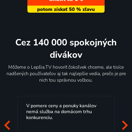
Cez 140 000 spokojných
divákov
Môžeme o Lepšia.TV hovoriť čokoľvek chceme, ale tisíce
nadšených používateľov aj tak najlepšie vedia, prečo je pre
nich tou správnou voľbou.
 pomere ceny a ponuky kanálov
Lepšia.TV sled
emá služba na domácom trhu
rokov s maximá
nkurenciu.
Veľký výber p
pozerať, kedy s
to, čo mi vyhov