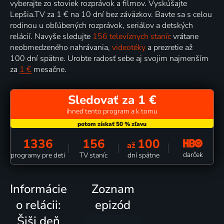
vyberajte zo stoviek rozprávok a filmov. Vyskúšajte
Lepšia.TV za 1 € na 10 dní bez záväzkov. Bavte sa s celou
rodinou u obľúbených rozprávok, seriálov a detských
relácií. Navyše sledujte
156 televíznych staníc
vrátane
neobmedzeného nahrávania,
videotéky
a prezretie až
100 dní spätne. Urobte radosť sebe aj svojim najmenším
za
1 €
mesačne.
Sledovať za 1 €
ihneď tento program a k tomu
1336
156
100
až
darček
programy pre deti
TV staníc
dní spätne
Informácie
Zoznam
o relácii:
epizód
Šiši deň