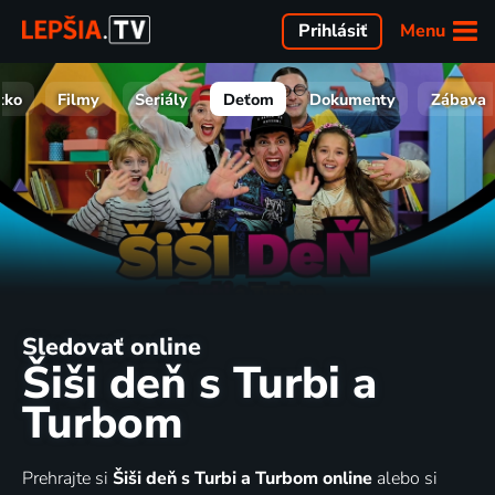
Menu
Prihlásiť
tko
Filmy
Seriály
Deťom
Dokumenty
Zábava
Sledovať online
Šiši deň s Turbi a
Turbom
Prehrajte si
Šiši deň s Turbi a Turbom online
alebo si