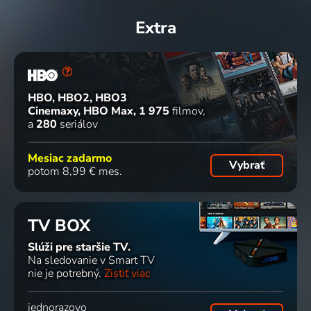
Extra
HBO, HBO2, HBO3
Cinemaxy, HBO Max
1 975
filmov
a
280
seriálov
Mesiac zadarmo
Vybrať
potom 8,99 € mes.
TV BOX
Slúži pre staršie TV.
Na sledovanie v Smart TV
nie je potrebný.
Zistiť viac
jednorazovo