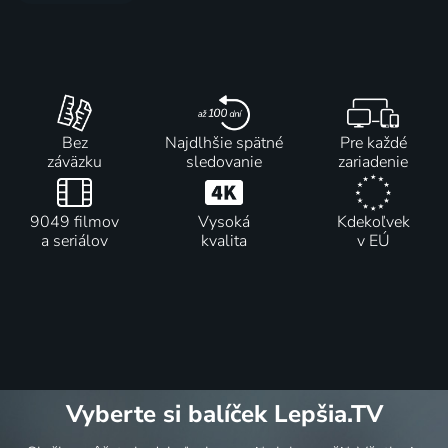
Bez
Najdlhšie spätné
Pre každé
záväzku
sledovanie
zariadenie
9049 filmov
Vysoká
Kdekoľvek
a seriálov
kvalita
v EÚ
Vyberte si balíček Lepšia.TV