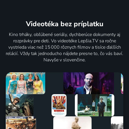
Videotéka
bez príplatku
Kino trháky, obľúbené seriály, dychberúce dokumenty aj
rozprávky pre deti. Vo videotéke Lepšia.TV sa ročne
vystrieda viac než 15 000 rôznych filmov a tisíce ďalších
relácií. Vždy tak jednoducho nájdete presne to, čo vás baví.
Navyše v slovenčine.