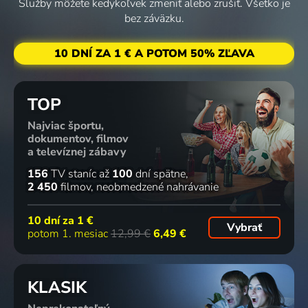
Služby môžete kedykoľvek zmeniť alebo zrušiť. Všetko je
bez záväzku.
10 DNÍ ZA 1 € A POTOM 50% ZĽAVA
TOP
Najviac športu,
dokumentov, filmov
a televíznej zábavy
156
TV staníc
až
100
dní spätne
2 450
filmov
neobmedzené nahrávanie
10 dní za
1 €
Vybrať
potom 1. mesiac
12,99 €
6,49 €
KLASIK