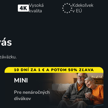
Vysoká
Kdekoľvek
kvalita
v EÚ
vás
 záväzku.
10 DNÍ ZA 1 € A POTOM 50% ZĽAVA
MINI
Pre nenáročných
divákov