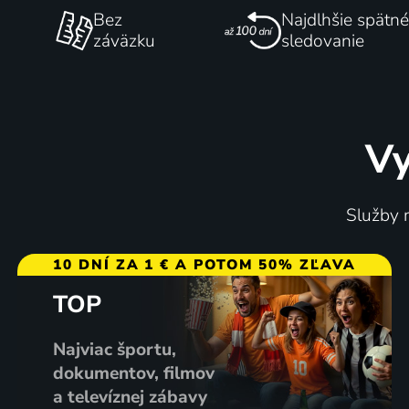
Bez
Najdlhšie spätné
záväzku
sledovanie
Vy
Služby m
10 DNÍ ZA 1 € A POTOM 50% ZĽAVA
TOP
Najviac športu,
dokumentov, filmov
a televíznej zábavy