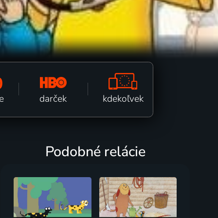
0
kdekoľvek
darček
e
Podobné relácie