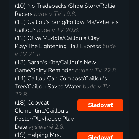
(10) No Tradebacks!/Shoe Story/Rollie
Racers
bude v TV 19.8.
(11) Caillou's Song/Follow Me/Where's
Caillou?
bude v TV 20.8.
(12) Olive Muddle/Caillou's Clay
Play/The Lightening Ball Express
bude
v TV 21.8.
(13) Sarah's Kite/Caillou's New
Game/Shiny Reminder
bude v TV 22.8.
(14) Caillou Can Compost/Caillou's
Tree/Caillou Saves Water
bude v TV
23.8.
(18) Copycat
Sledovať
Clementine/Caillou's
Poster/Playhouse Play
Date
vysielané 2.8.
(19) Helping Mrs.
Sledovať