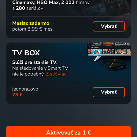
Cinemaxy, HBO Max
2 002
filmov
a
280
seriálov
Mesiac zadarmo
Vybrať
potom 8,99 € mes.
TV BOX
Slúži pre staršie TV.
Na sledovanie v Smart TV
nie je potrebný.
Zistiť viac
jednorazovo
Vybrať
73 €
Aktivovať za
1 €