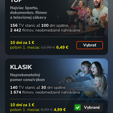
Najviac športu,
dokumentov, filmov
a televíznej zábavy
156
TV staníc
až
100
dní spätne
2 442
filmov
neobmedzené nahrávanie
10 dní za
1 €
Vybrať
potom 1. mesiac
12,99 €
6,49 €
KLASIK
Neprekonateľný
pomer cena/výkon
140
TV staníc
až
30
dní spätne
1 674
filmov
neobmedzené nahrávanie
10 dní za
1 €
Vybrané
potom 1. mesiac
9,99 €
4,99 €