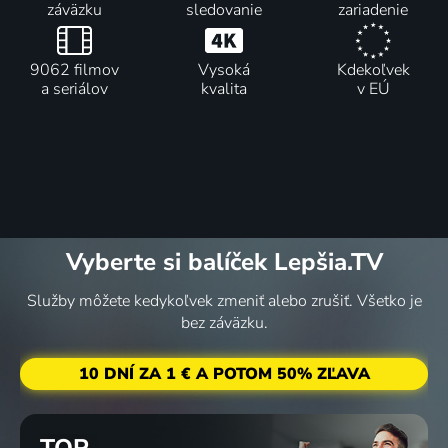
záväzku
sledovanie
zariadenie
9062 filmov
Vysoká
Kdekoľvek
a seriálov
kvalita
v EÚ
Vyberte si balíček Lepšia.TV
Služby môžete kedykoľvek zmeniť alebo zrušiť. Všetko je
bez záväzku.
10 DNÍ ZA 1 € A POTOM 50% ZĽAVA
TOP