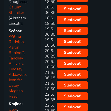
Douglass),
18:50
Callum
18.6.
Sledovať
Shoniker
06:35
(Abraham
18.6.
Sledovať
Lincoln)
18:55
19.6.
Sledovať
Scénár:
06:35
Wilma
19.6.
Sledovať
Rudolph
,
18:50
Aaron
20.6.
Sledovať
Rubinoff
,
06:25
Tanchay
20.6.
Sledovať
Redvers
,
18:50
Lindsey
21.6.
Sledovať
Addawoo
,
06:15
Jennifer
21.6.
Sledovať
Daley
,
18:50
Meghan
22.6.
Sledovať
Read
06:35
Krajina:
22.6.
Sledovať
USA
,
18:50