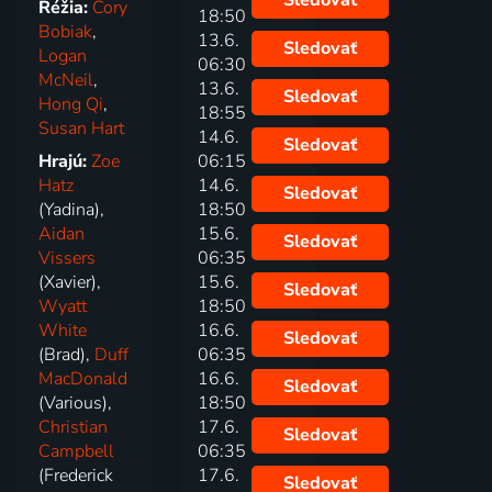
Sledovať
Réžia:
Cory
18:50
Bobiak
,
13.6.
Sledovať
Logan
06:30
McNeil
,
13.6.
Sledovať
Hong Qi
,
18:55
Susan Hart
14.6.
Sledovať
Hrajú:
Zoe
06:15
Hatz
14.6.
Sledovať
(Yadina),
18:50
Aidan
15.6.
Sledovať
Vissers
06:35
(Xavier),
15.6.
Sledovať
Wyatt
18:50
White
16.6.
Sledovať
(Brad),
Duff
06:35
MacDonald
16.6.
Sledovať
(Various),
18:50
Christian
17.6.
Sledovať
Campbell
06:35
(Frederick
17.6.
Sledovať