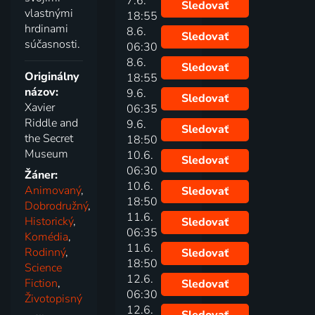
7.6.
Sledovať
vlastnými
18:55
hrdinami
8.6.
Sledovať
súčasnosti.
06:30
8.6.
Sledovať
Originálny
18:55
názov:
9.6.
Sledovať
Xavier
06:35
Riddle and
9.6.
Sledovať
the Secret
18:50
Museum
10.6.
Sledovať
06:30
Žáner:
10.6.
Animovaný
,
Sledovať
18:50
Dobrodružný
,
11.6.
Historický
,
Sledovať
06:35
Komédia
,
11.6.
Rodinný
,
Sledovať
18:50
Science
12.6.
Fiction
,
Sledovať
06:30
Životopisný
12.6.