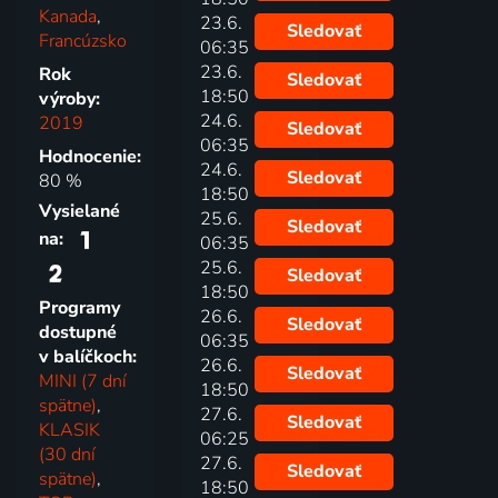
Kanada
,
23.6.
Sledovať
Francúzsko
06:35
23.6.
Rok
Sledovať
18:50
výroby:
24.6.
2019
Sledovať
06:35
Hodnocenie:
24.6.
Sledovať
80 %
18:50
Vysielané
25.6.
Sledovať
na:
06:35
25.6.
Sledovať
18:50
Programy
26.6.
Sledovať
dostupné
06:35
v balíčkoch:
26.6.
Sledovať
MINI (7 dní
18:50
spätne)
,
27.6.
Sledovať
KLASIK
06:25
(30 dní
27.6.
Sledovať
spätne)
,
18:50