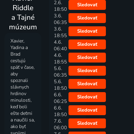
2.6.
Sledovať
Riddle
18:50
a Tajné
3.6.
Sledovať
06:35
múzeum
3.6.
Sledovať
18:55
Xavier,
4.6.
Sledovať
Yadina a
06:40
Brad
4.6.
Sledovať
cestujú
18:55
späť v čase,
5.6.
Sledovať
aby
06:35
spoznali
5.6.
Sledovať
slávnych
18:50
hrdinov
6.6.
Sledovať
minulosti,
06:25
keď boli
6.6.
Sledovať
ešte deťmi
18:50
a naučili sa,
7.6.
Sledovať
ako byť
06:00
svojimi