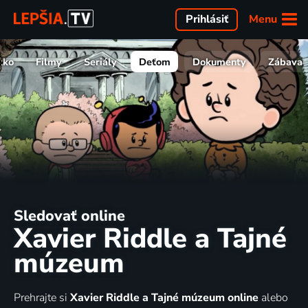
Menu
Prihlásiť
tko
Filmy
Seriály
Deťom
Dokumenty
Zábava
Sledovať online
Xavier Riddle a Tajné
múzeum
Prehrajte si
Xavier Riddle a Tajné múzeum online
alebo