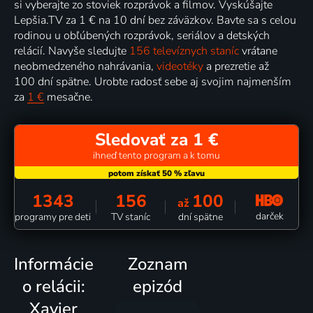
si vyberajte zo stoviek rozprávok a filmov. Vyskúšajte
Lepšia.TV za 1 € na 10 dní bez záväzkov. Bavte sa s celou
rodinou u obľúbených rozprávok, seriálov a detských
relácií. Navyše sledujte
156 televíznych staníc
vrátane
neobmedzeného nahrávania,
videotéky
a prezretie až
100 dní spätne. Urobte radosť sebe aj svojim najmenším
za
1 €
mesačne.
Sledovať za 1 €
ihneď tento program a k tomu
1343
156
100
až
darček
programy pre deti
TV staníc
dní spätne
Informácie
Zoznam
o relácii:
epizód
Xavier