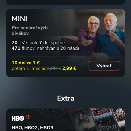
MINI
Pre nenáročných
divákov
70
TV staníc
7
dní spätne
471
filmov
nahrávanie 20 relácií
10 dní za
1 €
Vybrať
potom 1. mesiac
5,99 €
2,99 €
Extra
HBO, HBO2, HBO3