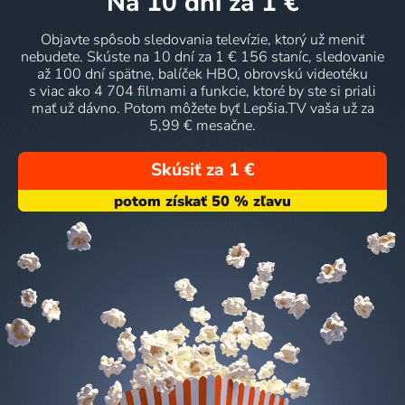
na 10 dní
za 1 €
Objavte spôsob sledovania televízie, ktorý už meniť
nebudete. Skúste na 10 dní za 1 € 156 staníc, sledovanie
až 100 dní spätne, balíček HBO, obrovskú videotéku
s viac ako 4 704 filmami a funkcie, ktoré by ste si priali
mať už dávno. Potom môžete byť Lepšia.TV vaša už za
5,99 € mesačne.
Skúsiť za 1 €