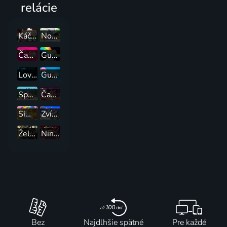
relácie
Káčerovo
Normálka: Ztracené nahrávky
Čas na dobrodružství
Gumballův báječně potrhlý svět
Lovci trolov: Príbehy Arkádie
Gumballův úžasný svět
SpongeBob v kalhotách
Čas na dobrodružství: Daleké kraje
Simpsonovci
Zvířecí případy
Želvy Ninja
Ninjago, le soulevement des dragons
Bez
Najdlhšie spätné
Pre každé