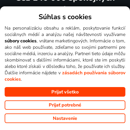
divákov
Súhlas s cookies
Môžeme o Lepšia.TV hovoriť čokoľvek chceme, ale tisíce
Na personalizáciu obsahu a reklám, poskytovanie funkcií
nadšených používateľov aj tak najlepšie vedia, prečo je pre
sociálnych médií a analýzu našej návštevnosti využívame
nich tou správnou voľbou.
súbory cookies
, vrátane marketingových. Informácie o tom,
ako náš web používate, zdieľame so svojimi partnermi pre
sociálne médiá, inzerciu a analýzy. Partneri tieto údaje môžu
skombinovať s ďalšími informáciami, ktoré ste im poskytli
Lepšia.TV sledujem už niekoľko
rokov s maximálnou spokojnosťou.
alebo ktoré získali v dôsledku toho, že používate ich služby.
Veľký výber programov a možnosť
Ďalšie informácie nájdete v
zásadách používania súborov
pozerať, kedy sa mi hodí, je presne
cookies
.
to, čo mi vyhovuje.
Prijať všetko
Milada Tomešová
Prijať potrebné
Nastavenie