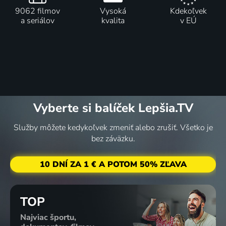
9062 filmov
Vysoká
Kdekoľvek
a seriálov
kvalita
v EÚ
Vyberte si balíček Lepšia.TV
Služby môžete kedykoľvek zmeniť alebo zrušiť. Všetko je
bez záväzku.
10 DNÍ ZA 1 € A POTOM 50% ZĽAVA
TOP
Najviac športu,