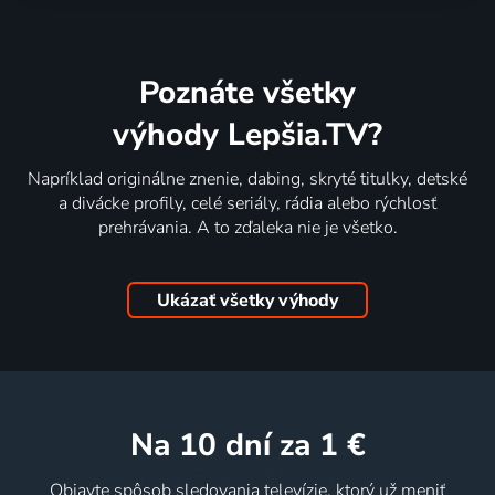
Poznáte všetky
výhody Lepšia.TV?
Napríklad originálne znenie, dabing, skryté titulky, detské
a divácke profily, celé seriály, rádia alebo rýchlosť
prehrávania. A to zďaleka nie je všetko.
Ukázať všetky výhody
na 10 dní
za 1 €
Objavte spôsob sledovania televízie, ktorý už meniť