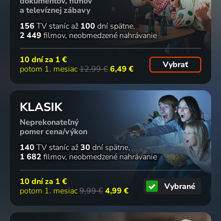
dokumentov, filmov
a televíznej zábavy
156
TV staníc
až
100
dní spätne
2 449
filmov
neobmedzené nahrávanie
10 dní za
1 €
Vybrať
potom 1. mesiac
12,99 €
6,49 €
KLASIK
Neprekonateľný
pomer cena/výkon
140
TV staníc
až
30
dní spätne
1 682
filmov
neobmedzené nahrávanie
10 dní za
1 €
Vybrané
potom 1. mesiac
9,99 €
4,99 €