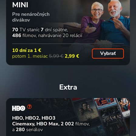
MINI
Pre nenáročných
divákov
70
TV staníc
7
dní spätne
486
filmov
nahrávanie 20 relácií
10 dní za
1 €
Vybrať
potom 1. mesiac
5,99 €
2,99 €
Extra
HBO, HBO2, HBO3
Cinemaxy, HBO Max
2 002
filmov
a
280
seriálov