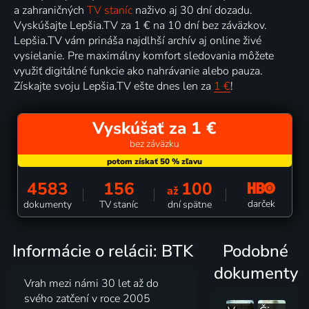
a zahraničných
TV staníc
naživo aj 30 dní dozadu.
Vyskúšajte Lepšia.TV za 1 € na 10 dní bez záväzkov.
Lepšia.TV vám prináša najdlhší archív aj online živé
vysielanie. Pre maximálny komfort sledovania môžete
využiť digitálné funkcie ako nahrávanie alebo pauza.
Získajte svoju Lepšia.TV ešte dnes len za
1 €
!
Vyskúšať za 1 €
bez záväzku
4583
156
100
až
darček
dokumenty
TV staníc
dní spätne
Informácie o relácii: BTK
Podobné
dokumenty
Vrah mezi námi 30 let až do
svého zatčení v roce 2005