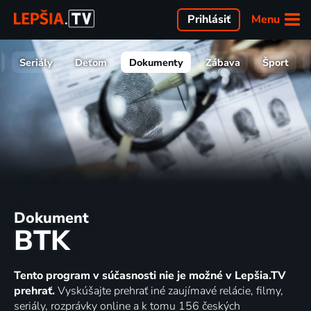
Menu
Prihlásiť
Seriály
Deťom
Dokumenty
Zábava
Šport
Dokument
BTK
Tento program v súčasnosti nie je možné v Lepšia.TV
prehrať.
Vyskúšajte prehrať iné zaujímavé relácie, filmy,
seriály, rozprávky online a k tomu 156 českých