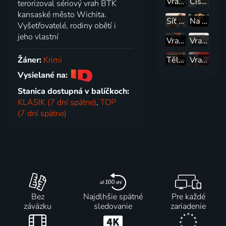
Vražda v srdci země
Čistá hrůza
terorizoval sériový vrah BTK
kansaské město Wichita.
Síť lží
Na stopě s Paulou Zahnovou
Vyšetřovatelé, rodiny obětí i
jeho vlastní
Vražda na Elm Street
Vraždy u jezera Erie
Žáner:
Krimi
Tělo ve sklepě
Vražda Caroline Crouch
Vysielané na:
Stanica dostupná v balíčkoch:
KLASIK (7 dní spätne)
,
TOP
(7 dní spätne)
Bez
Najdlhšie spätné
Pre každé
záväzku
sledovanie
zariadenie